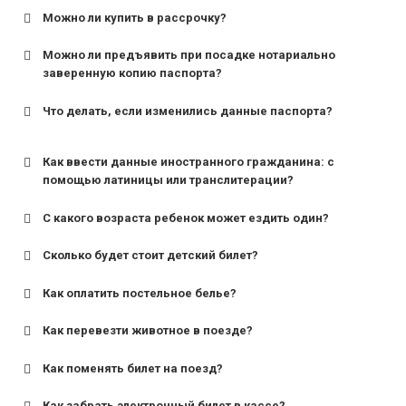
Можно ли купить в рассрочку?
Можно ли предъявить при посадке нотариально
заверенную копию паспорта?
Что делать, если изменились данные паспорта?
Как ввести данные иностранного гражданина: с
помощью латиницы или транслитерации?
С какого возраста ребенок может ездить один?
Сколько будет стоит детский билет?
Как оплатить постельное белье?
для поездов дальнего следования — от 10 лет и
старше;
Как перевезти животное в поезде?
для пригородных поездов — от 7 лет.
Как поменять билет на поезд?
Как забрать электронный билет в кассе?