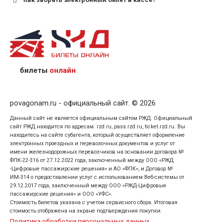
назвав кассиру 14-значный номер заказа;
предъявив удостоверение личности пассажира, на
кого оформлен билет.
билеты
онлайн
povagonam.ru - официальный сайт. © 2026
Данный сайт не является официальным сайтом РЖД. Официальный
сайт РЖД находится по адресам: rzd.ru, pass.rzd.ru, ticket.rzd.ru. Вы
находитесь на сайте субагента, который осуществляет оформление
электронных проездных и перевозочных документов и услуг от
имени железнодорожных перевозчиков на основании договора №
ФПК-22-316 от 27.12.2022 года, заключенный между ООО «РЖД
-Цифровые пассажирские решения» и АО «ФПК», и Договор №
ИМ-314 о предоставлении услуг с использованием Веб-системы от
29.12.2017 года, заключенный между ООО «РЖД-Цифровые
пассажирские решения» и ООО «УФС».
Стоимость билетов указана с учетом сервисного сбора. Итоговая
стоимость отображена на экране подтверждения покупки.
Политика обработки персональных данных