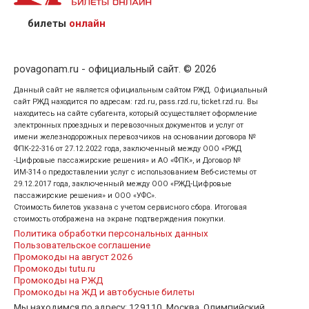
предъявив удостоверение личности пассажира, на
кого оформлен билет.
билеты
онлайн
povagonam.ru - официальный сайт. © 2026
Данный сайт не является официальным сайтом РЖД. Официальный
сайт РЖД находится по адресам: rzd.ru, pass.rzd.ru, ticket.rzd.ru. Вы
находитесь на сайте субагента, который осуществляет оформление
электронных проездных и перевозочных документов и услуг от
имени железнодорожных перевозчиков на основании договора №
ФПК-22-316 от 27.12.2022 года, заключенный между ООО «РЖД
-Цифровые пассажирские решения» и АО «ФПК», и Договор №
ИМ-314 о предоставлении услуг с использованием Веб-системы от
29.12.2017 года, заключенный между ООО «РЖД-Цифровые
пассажирские решения» и ООО «УФС».
Стоимость билетов указана с учетом сервисного сбора. Итоговая
стоимость отображена на экране подтверждения покупки.
Политика обработки персональных данных
Пользовательское соглашение
Промокоды на август 2026
Промокоды tutu.ru
Промокоды на РЖД
Промокоды на ЖД и автобусные билеты
Мы находимся по адресу: 129110, Москва, Олимпийский