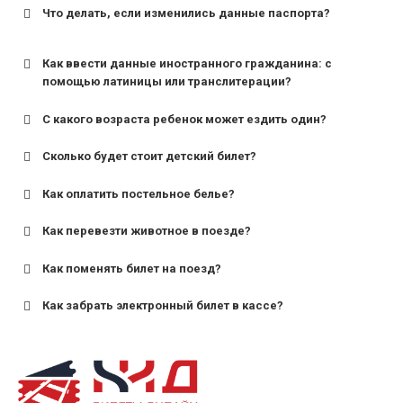
Что делать, если изменились данные паспорта?
Как ввести данные иностранного гражданина: с
помощью латиницы или транслитерации?
С какого возраста ребенок может ездить один?
Сколько будет стоит детский билет?
Как оплатить постельное белье?
для поездов дальнего следования — от 10 лет и
старше;
Как перевезти животное в поезде?
для пригородных поездов — от 7 лет.
Как поменять билет на поезд?
Как забрать электронный билет в кассе?
назвав кассиру 14-значный номер заказа;