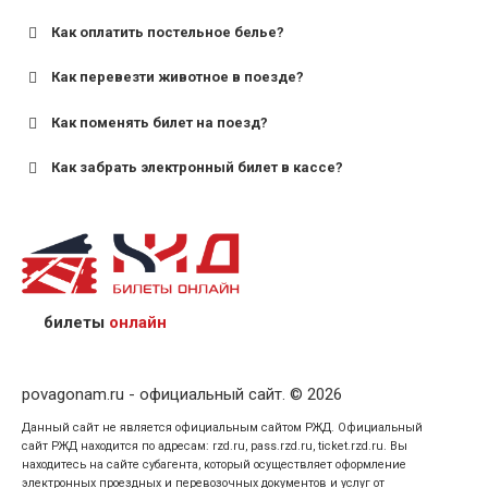
Как оплатить постельное белье?
для поездов дальнего следования — от 10 лет и
старше;
Как перевезти животное в поезде?
для пригородных поездов — от 7 лет.
Как поменять билет на поезд?
Как забрать электронный билет в кассе?
назвав кассиру 14-значный номер заказа;
предъявив удостоверение личности пассажира, на
кого оформлен билет.
билеты
онлайн
povagonam.ru - официальный сайт. © 2026
Данный сайт не является официальным сайтом РЖД. Официальный
сайт РЖД находится по адресам: rzd.ru, pass.rzd.ru, ticket.rzd.ru. Вы
находитесь на сайте субагента, который осуществляет оформление
электронных проездных и перевозочных документов и услуг от