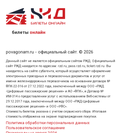
назвав кассиру 14-значный номер заказа;
предъявив удостоверение личности пассажира, на
кого оформлен билет.
билеты
онлайн
povagonam.ru - официальный сайт. © 2026
Данный сайт не является официальным сайтом РЖД. Официальный
сайт РЖД находится по адресам: rzd.ru, pass.rzd.ru, ticket.rzd.ru. Вы
находитесь на сайте субагента, который осуществляет оформление
электронных проездных и перевозочных документов и услуг от
имени железнодорожных перевозчиков на основании договора №
ФПК-22-316 от 27.12.2022 года, заключенный между ООО «РЖД
-Цифровые пассажирские решения» и АО «ФПК», и Договор №
ИМ-314 о предоставлении услуг с использованием Веб-системы от
29.12.2017 года, заключенный между ООО «РЖД-Цифровые
пассажирские решения» и ООО «УФС».
Стоимость билетов указана с учетом сервисного сбора. Итоговая
стоимость отображена на экране подтверждения покупки.
Политика обработки персональных данных
Пользовательское соглашение
Промокоды на август 2026