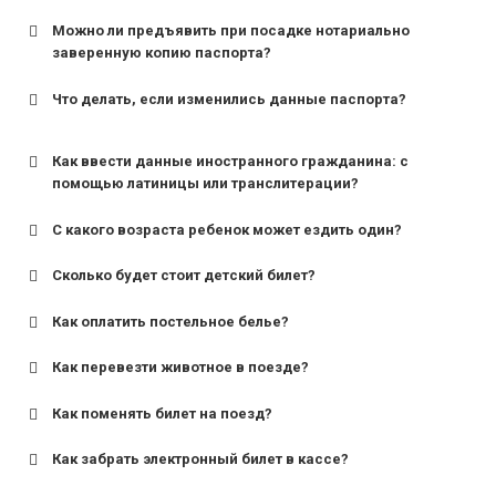
Можно ли предъявить при посадке нотариально
заверенную копию паспорта?
Что делать, если изменились данные паспорта?
Как ввести данные иностранного гражданина: с
помощью латиницы или транслитерации?
С какого возраста ребенок может ездить один?
Сколько будет стоит детский билет?
Как оплатить постельное белье?
для поездов дальнего следования — от 10 лет и
старше;
Как перевезти животное в поезде?
для пригородных поездов — от 7 лет.
Как поменять билет на поезд?
Как забрать электронный билет в кассе?