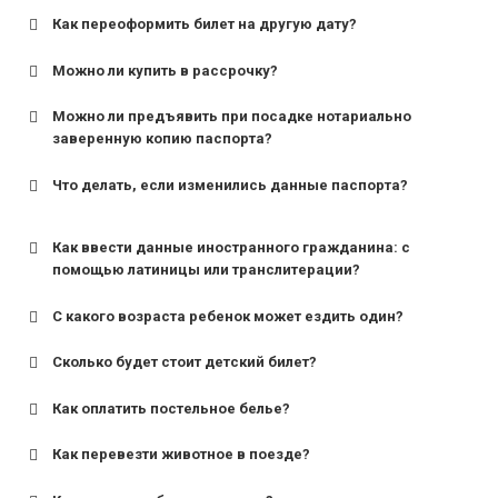
Как переоформить билет на другую дату?
Можно ли купить в рассрочку?
Можно ли предъявить при посадке нотариально
заверенную копию паспорта?
Что делать, если изменились данные паспорта?
Как ввести данные иностранного гражданина: с
помощью латиницы или транслитерации?
С какого возраста ребенок может ездить один?
Сколько будет стоит детский билет?
Как оплатить постельное белье?
для поездов дальнего следования — от 10 лет и
старше;
Как перевезти животное в поезде?
для пригородных поездов — от 7 лет.