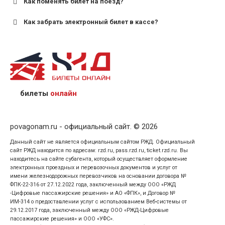
Как поменять билет на поезд?
Как забрать электронный билет в кассе?
назвав кассиру 14-значный номер заказа;
предъявив удостоверение личности пассажира, на
кого оформлен билет.
билеты
онлайн
povagonam.ru - официальный сайт. © 2026
Данный сайт не является официальным сайтом РЖД. Официальный
сайт РЖД находится по адресам: rzd.ru, pass.rzd.ru, ticket.rzd.ru. Вы
находитесь на сайте субагента, который осуществляет оформление
электронных проездных и перевозочных документов и услуг от
имени железнодорожных перевозчиков на основании договора №
ФПК-22-316 от 27.12.2022 года, заключенный между ООО «РЖД
-Цифровые пассажирские решения» и АО «ФПК», и Договор №
ИМ-314 о предоставлении услуг с использованием Веб-системы от
29.12.2017 года, заключенный между ООО «РЖД-Цифровые
пассажирские решения» и ООО «УФС».