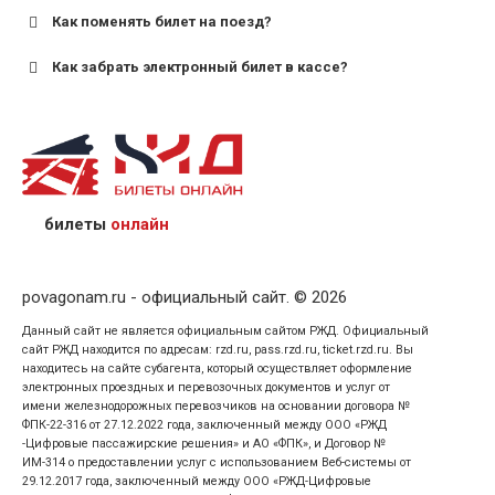
Как поменять билет на поезд?
Как забрать электронный билет в кассе?
назвав кассиру 14-значный номер заказа;
предъявив удостоверение личности пассажира, на
кого оформлен билет.
билеты
онлайн
povagonam.ru - официальный сайт. © 2026
Данный сайт не является официальным сайтом РЖД. Официальный
сайт РЖД находится по адресам: rzd.ru, pass.rzd.ru, ticket.rzd.ru. Вы
находитесь на сайте субагента, который осуществляет оформление
электронных проездных и перевозочных документов и услуг от
имени железнодорожных перевозчиков на основании договора №
ФПК-22-316 от 27.12.2022 года, заключенный между ООО «РЖД
-Цифровые пассажирские решения» и АО «ФПК», и Договор №
ИМ-314 о предоставлении услуг с использованием Веб-системы от
29.12.2017 года, заключенный между ООО «РЖД-Цифровые