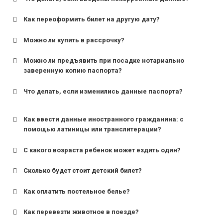
Как переоформить билет на другую дату?
Можно ли купить в рассрочку?
Можно ли предъявить при посадке нотариально
заверенную копию паспорта?
Что делать, если изменились данные паспорта?
Как ввести данные иностранного гражданина: с
помощью латиницы или транслитерации?
С какого возраста ребенок может ездить один?
Сколько будет стоит детский билет?
Как оплатить постельное белье?
для поездов дальнего следования — от 10 лет и
старше;
Как перевезти животное в поезде?
для пригородных поездов — от 7 лет.