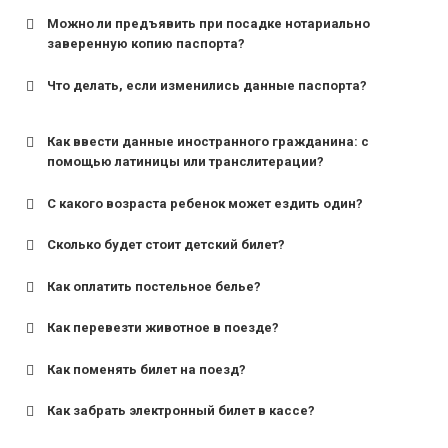
Можно ли предъявить при посадке нотариально
заверенную копию паспорта?
Что делать, если изменились данные паспорта?
Как ввести данные иностранного гражданина: с
помощью латиницы или транслитерации?
С какого возраста ребенок может ездить один?
Сколько будет стоит детский билет?
Как оплатить постельное белье?
для поездов дальнего следования — от 10 лет и
старше;
Как перевезти животное в поезде?
для пригородных поездов — от 7 лет.
Как поменять билет на поезд?
Как забрать электронный билет в кассе?