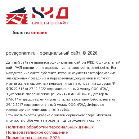
назвав кассиру 14-значный номер заказа;
предъявив удостоверение личности пассажира, на
кого оформлен билет.
билеты
онлайн
povagonam.ru - официальный сайт. © 2026
Данный сайт не является официальным сайтом РЖД. Официальный
сайт РЖД находится по адресам: rzd.ru, pass.rzd.ru, ticket.rzd.ru. Вы
находитесь на сайте субагента, который осуществляет оформление
электронных проездных и перевозочных документов и услуг от
имени железнодорожных перевозчиков на основании договора №
ФПК-22-316 от 27.12.2022 года, заключенный между ООО «РЖД
-Цифровые пассажирские решения» и АО «ФПК», и Договор №
ИМ-314 о предоставлении услуг с использованием Веб-системы от
29.12.2017 года, заключенный между ООО «РЖД-Цифровые
пассажирские решения» и ООО «УФС».
Стоимость билетов указана с учетом сервисного сбора. Итоговая
стоимость отображена на экране подтверждения покупки.
Политика обработки персональных данных
Пользовательское соглашение
Промокоды на август 2026