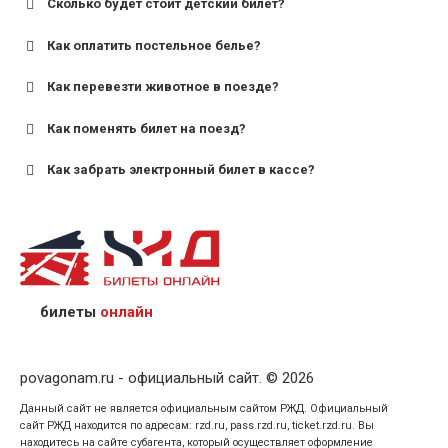
Сколько будет стоит детский билет?
Как оплатить постельное белье?
для поездов дальнего следования — от 10 лет и
старше;
Как перевезти животное в поезде?
для пригородных поездов — от 7 лет.
Как поменять билет на поезд?
Как забрать электронный билет в кассе?
назвав кассиру 14-значный номер заказа;
предъявив удостоверение личности пассажира, на
кого оформлен билет.
билеты
онлайн
povagonam.ru - официальный сайт. © 2026
Данный сайт не является официальным сайтом РЖД. Официальный
сайт РЖД находится по адресам: rzd.ru, pass.rzd.ru, ticket.rzd.ru. Вы
находитесь на сайте субагента, который осуществляет оформление