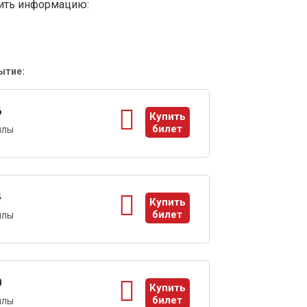
вить информацию:
ытие:
6
Купить
билет
ллы
ы
4
Купить
билет
ллы
ы
0
Купить
билет
ллы