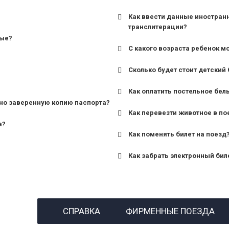
Как ввести данные иностран
транслитерации?
ные?
С какого возраста ребенок м
Сколько будет стоит детский 
для поездов дальнего сле
Как оплатить постельное бел
для пригородных поездов 
но заверенную копию паспорта?
Как перевезти животное в по
а?
Как поменять билет на поезд
Как забрать электронный бил
назвав кассиру 14-значны
СПРАВКА
ФИРМЕННЫЕ ПОЕЗДА
предъявив удостоверение