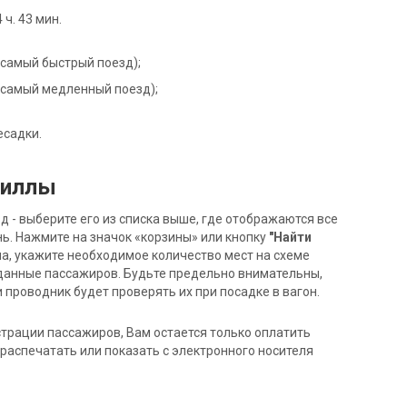
ч. 43 мин.
 (самый быстрый поезд);
С (самый медленный поезд);
есадки.
пиллы
- выберите его из списка выше, где отображаются все
ь. Нажмите на значок «корзины» или кнопку
"Найти
на, укажите необходимое количество мест на схеме
данные пассажиров. Будьте предельно внимательны,
 проводник будет проверять их при посадке в вагон.
трации пассажиров, Вам остается только оплатить
распечатать или показать с электронного носителя