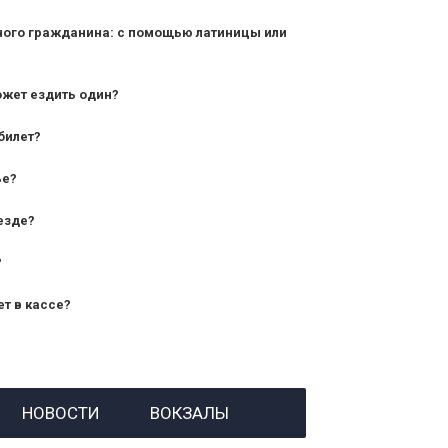
ного гражданина: с помощью латиницы или
ожет ездить один?
билет?
дования — от 10 лет и старше;
ье?
— от 7 лет.
езде?
?
ет в кассе?
й номер заказа;
НОВОСТИ
ВОКЗАЛЫ
 личности пассажира, на кого оформлен