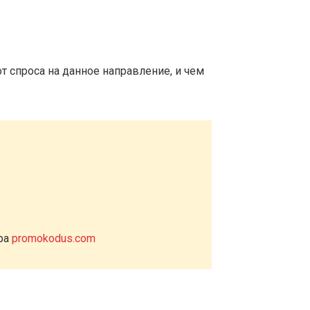
т спроса на данное направление, и чем
ера
promokodus.com