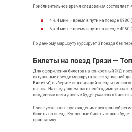
Приблизительное время следования составляет: 4 
4 ч. 4 мин. – время в пути на поезде 098С
5 ч. 4 мин. – время в пути на поезде 405
По данному маршруту курсирует 3 поезда без пер
Билеты на поезд Грязи — То
Для оформления билетов на конкретный ЖД поезд 
актуальные поезда маршрута на сегодняшний ден
Билеты"
, выберите подходящий поезд и тип ваго
вагона. На следующем шаге необходимо указать 
введенные вами данные будут указаны в билете, и
После успешного прохождения электронной регис
билеты на поезд. Купленные билеты можно будет 
проводнику.