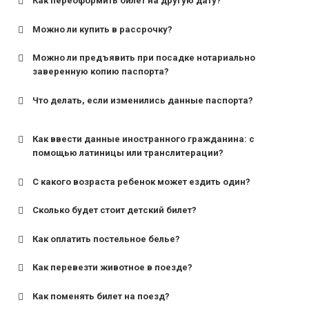
Как переоформить билет на другую дату?
Можно ли купить в рассрочку?
Можно ли предъявить при посадке нотариально
заверенную копию паспорта?
Что делать, если изменились данные паспорта?
Как ввести данные иностранного гражданина: с
помощью латиницы или транслитерации?
С какого возраста ребенок может ездить один?
Сколько будет стоит детский билет?
Как оплатить постельное белье?
для поездов дальнего следования — от 10 лет и
старше;
Как перевезти животное в поезде?
для пригородных поездов — от 7 лет.
Как поменять билет на поезд?