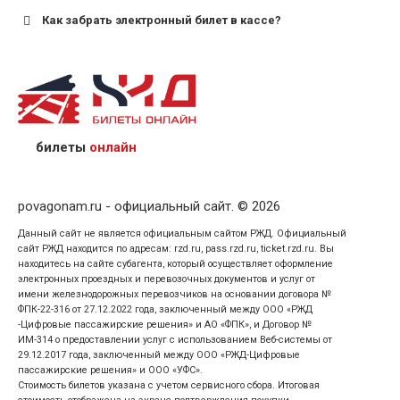
Как забрать электронный билет в кассе?
назвав кассиру 14-значный номер заказа;
предъявив удостоверение личности пассажира, на
кого оформлен билет.
билеты
онлайн
povagonam.ru - официальный сайт. © 2026
Данный сайт не является официальным сайтом РЖД. Официальный
сайт РЖД находится по адресам: rzd.ru, pass.rzd.ru, ticket.rzd.ru. Вы
находитесь на сайте субагента, который осуществляет оформление
электронных проездных и перевозочных документов и услуг от
имени железнодорожных перевозчиков на основании договора №
ФПК-22-316 от 27.12.2022 года, заключенный между ООО «РЖД
-Цифровые пассажирские решения» и АО «ФПК», и Договор №
ИМ-314 о предоставлении услуг с использованием Веб-системы от
29.12.2017 года, заключенный между ООО «РЖД-Цифровые
пассажирские решения» и ООО «УФС».
Стоимость билетов указана с учетом сервисного сбора. Итоговая