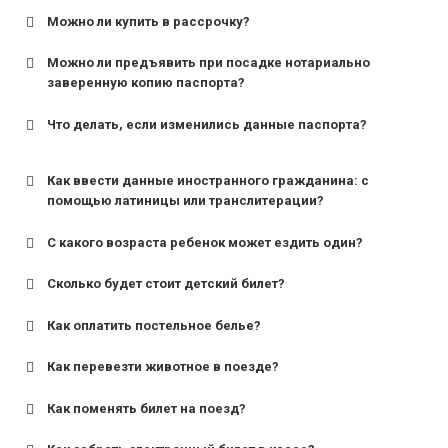
Можно ли купить в рассрочку?
Можно ли предъявить при посадке нотариально
заверенную копию паспорта?
Что делать, если изменились данные паспорта?
Как ввести данные иностранного гражданина: с
помощью латиницы или транслитерации?
С какого возраста ребенок может ездить один?
Сколько будет стоит детский билет?
Как оплатить постельное белье?
для поездов дальнего следования — от 10 лет и
старше;
Как перевезти животное в поезде?
для пригородных поездов — от 7 лет.
Как поменять билет на поезд?