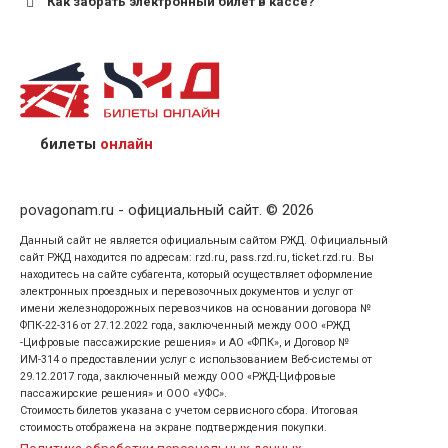
Как забрать электронный билет в кассе?
назвав кассиру 14-значный номер заказа;
предъявив удостоверение личности пассажира, на
кого оформлен билет.
билеты
онлайн
povagonam.ru - официальный сайт. © 2026
Данный сайт не является официальным сайтом РЖД. Официальный
сайт РЖД находится по адресам: rzd.ru, pass.rzd.ru, ticket.rzd.ru. Вы
находитесь на сайте субагента, который осуществляет оформление
электронных проездных и перевозочных документов и услуг от
имени железнодорожных перевозчиков на основании договора №
ФПК-22-316 от 27.12.2022 года, заключенный между ООО «РЖД
-Цифровые пассажирские решения» и АО «ФПК», и Договор №
ИМ-314 о предоставлении услуг с использованием Веб-системы от
29.12.2017 года, заключенный между ООО «РЖД-Цифровые
пассажирские решения» и ООО «УФС».
Стоимость билетов указана с учетом сервисного сбора. Итоговая
стоимость отображена на экране подтверждения покупки.