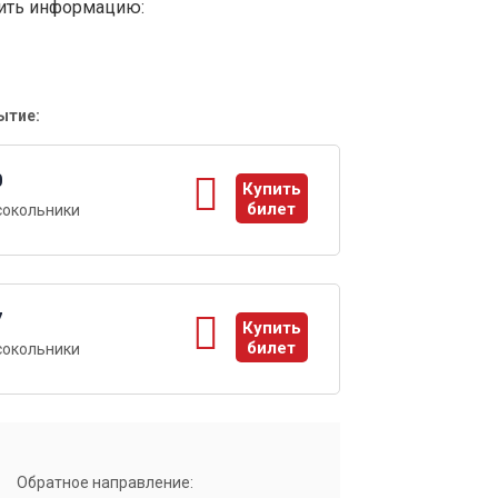
вить информацию:
ытие:
0
Купить
билет
сокольники
ы
7
Купить
билет
сокольники
ы
Обратное направление: