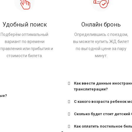
Удобный поиск
Онлайн бронь
Подберём оптимальный
Определившись с поездом,
вариант по времени
вы можете купить ЖД билет
тправления или прибытия и
по выгодной цене за пару
стоимости билета.
минут.
Как ввести данные иностран
транслитерации?
ные?
С какого возраста ребенок м
Сколько будет стоит детский 
для поездов дальнего сле
Как оплатить постельное бел
для пригородных поездов 