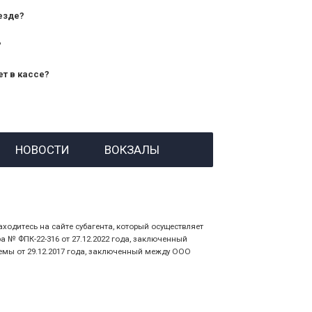
езде?
?
ет в кассе?
й номер заказа;
НОВОСТИ
ВОКЗАЛЫ
 личности пассажира, на кого оформлен
аходитесь на сайте субагента, который осуществляет
№ ФПК-22-316 от 27.12.2022 года, заключенный
емы от 29.12.2017 года, заключенный между ООО