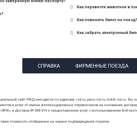
но заверенную копию паспорта?
Как перевезти животное в по
а?
Как поменять билет на поезд
Как забрать электронный бил
назвав кассиру 14-значны
СПРАВКА
ФИРМЕННЫЕ ПОЕЗДА
предъявив удостоверение
билет.
ный сайт РЖД находится по адресам: rzd.ru, pass.rzd.ru, ticket.rzd.ru. Вы н
нтов и услуг от имени железнодорожных перевозчиков на основании договора 
ПК», и Договор № ИМ-314 о предоставлении услуг с использованием Веб-сист
оговая стоимость отображена на экране подтверждения покупки.