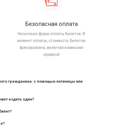
Безопасная оплата
Несколько форм оплаты билетов. В
момент оплаты, стоимость билетов
фиксирована, включая комиссию
сервиса!
ного гражданина: с помощью латиницы или
ожет ездить один?
билет?
дования — от 10 лет и старше;
ье?
— от 7 лет.