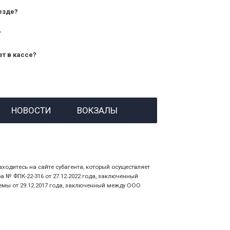
езде?
?
ет в кассе?
й номер заказа;
НОВОСТИ
ВОКЗАЛЫ
 личности пассажира, на кого оформлен
аходитесь на сайте субагента, который осуществляет
№ ФПК-22-316 от 27.12.2022 года, заключенный
емы от 29.12.2017 года, заключенный между ООО