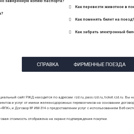
но заверенную копию паспорта?
Как перевезти животное в по
а?
Как поменять билет на поезд
Как забрать электронный бил
назвав кассиру 14-значны
СПРАВКА
ФИРМЕННЫЕ ПОЕЗДА
предъявив удостоверение
билет.
ный сайт РЖД находится по адресам: rzd.ru, pass.rzd.ru, ticket.rzd.ru. Вы н
нтов и услуг от имени железнодорожных перевозчиков на основании договора 
ПК», и Договор № ИМ-314 о предоставлении услуг с использованием Веб-сист
оговая стоимость отображена на экране подтверждения покупки.