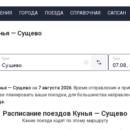
ЕНИЯ
ГОРОДА
ПОЕЗДА
СПРАВОЧНАЯ
САПСАН
нья — Сущево
Куда
Туда
нья — Сущево
на
7 августа 2026
. Время отправления и при
ее планировать ваши поездки, для большинства направл
а.
Расписание поездов Кунья — Сущево
Какие поезда ходят по этому маршруту