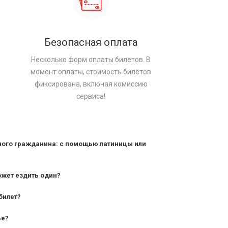
Безопасная оплата
Несколько форм оплаты билетов. В
момент оплаты, стоимость билетов
фиксирована, включая комиссию
сервиса!
ного гражданина: с помощью латиницы или
ожет ездить один?
билет?
дования — от 10 лет и старше;
ье?
— от 7 лет.