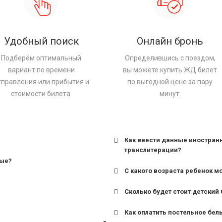
Удобный поиск
Онлайн бронь
Подберём оптимальный
Определившись с поездом,
вариант по времени
вы можете купить ЖД билет
тправления или прибытия и
по выгодной цене за пару
стоимости билета.
минут.
Как ввести данные иностран
транслитерации?
ные?
С какого возраста ребенок м
Сколько будет стоит детский 
для поездов дальнего сле
Как оплатить постельное бел
для пригородных поездов 