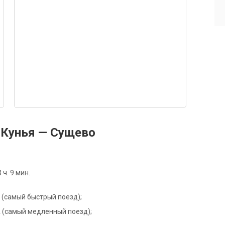
 Кунья — Сущево
ч. 9 мин.
Р (самый быстрый поезд);
3А (самый медленный поезд);