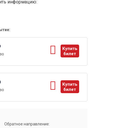
вить информацию:
ытие:
9
Купить
билет
во
ы
0
Купить
билет
во
ы
Обратное направление: