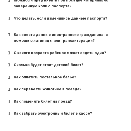
Можно ли предъявить при посадке нотариально
заверенную копию паспорта?
Что делать, если изменились данные паспорта?
Как ввести данные иностранного гражданина: с
помощью латиницы или транслитерации?
С какого возраста ребенок может ездить один?
Сколько будет стоит детский билет?
Как оплатить постельное белье?
для поездов дальнего следования — от 10 лет и
старше;
Как перевезти животное в поезде?
для пригородных поездов — от 7 лет.
Как поменять билет на поезд?
Как забрать электронный билет в кассе?