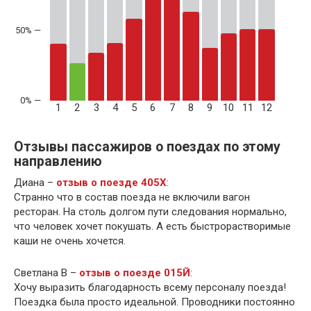
50% —
1
2
3
4
5
6
7
8
9
10
11
12
Отзывы пассажиров о поездах по этому
направлению
Диана –
отзыв о поезде 405Х
:
Странно что в состав поезда не включили вагон
ресторан. На столь долгом пути следования нормально,
что человек хочет покушать. А есть быстрорастворимые
каши не очень хочется.
Светлана В –
отзыв о поезде 015Й
:
Хочу выразить благодарность всему персоналу поезда!
Поездка была просто идеальной. Проводники постоянно