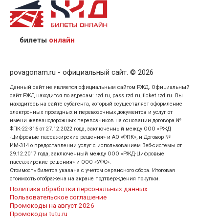
назвав кассиру 14-значный номер заказа;
предъявив удостоверение личности пассажира, на
кого оформлен билет.
билеты
онлайн
povagonam.ru - официальный сайт. © 2026
Данный сайт не является официальным сайтом РЖД. Официальный
сайт РЖД находится по адресам: rzd.ru, pass.rzd.ru, ticket.rzd.ru. Вы
находитесь на сайте субагента, который осуществляет оформление
электронных проездных и перевозочных документов и услуг от
имени железнодорожных перевозчиков на основании договора №
ФПК-22-316 от 27.12.2022 года, заключенный между ООО «РЖД
-Цифровые пассажирские решения» и АО «ФПК», и Договор №
ИМ-314 о предоставлении услуг с использованием Веб-системы от
29.12.2017 года, заключенный между ООО «РЖД-Цифровые
пассажирские решения» и ООО «УФС».
Стоимость билетов указана с учетом сервисного сбора. Итоговая
стоимость отображена на экране подтверждения покупки.
Политика обработки персональных данных
Пользовательское соглашение
Промокоды на август 2026
Промокоды tutu.ru