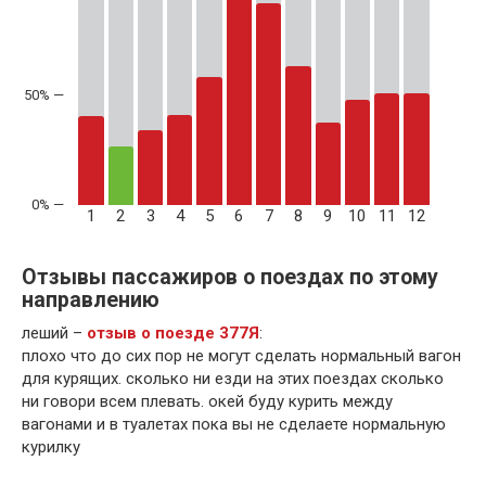
50% —
1
2
3
4
5
6
7
8
9
10
11
12
Отзывы пассажиров о поездах по этому
направлению
леший –
отзыв о поезде 377Я
:
плохо что до сих пор не могут сделать нормальный вагон
для курящих. сколько ни езди на этих поездах сколько
ни говори всем плевать. окей буду курить между
вагонами и в туалетах пока вы не сделаете нормальную
курилку