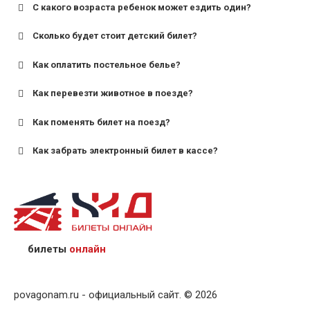
С какого возраста ребенок может ездить один?
Сколько будет стоит детский билет?
Как оплатить постельное белье?
для поездов дальнего следования — от 10 лет и
старше;
Как перевезти животное в поезде?
для пригородных поездов — от 7 лет.
Как поменять билет на поезд?
Как забрать электронный билет в кассе?
назвав кассиру 14-значный номер заказа;
предъявив удостоверение личности пассажира, на
кого оформлен билет.
билеты
онлайн
povagonam.ru - официальный сайт. © 2026