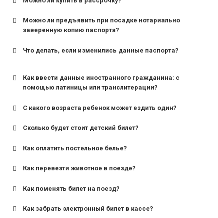
Можно ли купить в рассрочку?
Можно ли предъявить при посадке нотариально
заверенную копию паспорта?
Что делать, если изменились данные паспорта?
Как ввести данные иностранного гражданина: с
помощью латиницы или транслитерации?
С какого возраста ребенок может ездить один?
Сколько будет стоит детский билет?
Как оплатить постельное белье?
для поездов дальнего следования — от 10 лет и
старше;
Как перевезти животное в поезде?
для пригородных поездов — от 7 лет.
Как поменять билет на поезд?
Как забрать электронный билет в кассе?