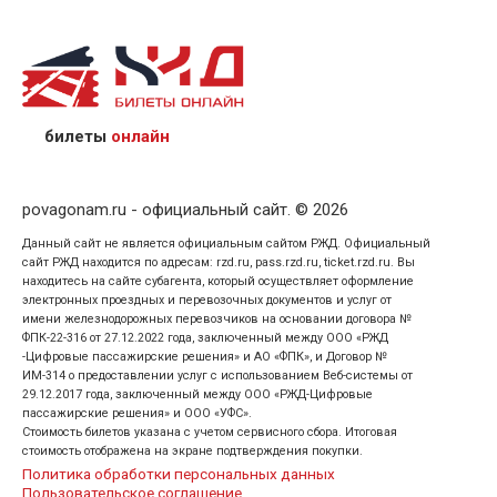
назвав кассиру 14-значный номер заказа;
предъявив удостоверение личности пассажира, на
кого оформлен билет.
билеты
онлайн
povagonam.ru - официальный сайт. © 2026
Данный сайт не является официальным сайтом РЖД. Официальный
сайт РЖД находится по адресам: rzd.ru, pass.rzd.ru, ticket.rzd.ru. Вы
находитесь на сайте субагента, который осуществляет оформление
электронных проездных и перевозочных документов и услуг от
имени железнодорожных перевозчиков на основании договора №
ФПК-22-316 от 27.12.2022 года, заключенный между ООО «РЖД
-Цифровые пассажирские решения» и АО «ФПК», и Договор №
ИМ-314 о предоставлении услуг с использованием Веб-системы от
29.12.2017 года, заключенный между ООО «РЖД-Цифровые
пассажирские решения» и ООО «УФС».
Стоимость билетов указана с учетом сервисного сбора. Итоговая
стоимость отображена на экране подтверждения покупки.
Политика обработки персональных данных
Пользовательское соглашение