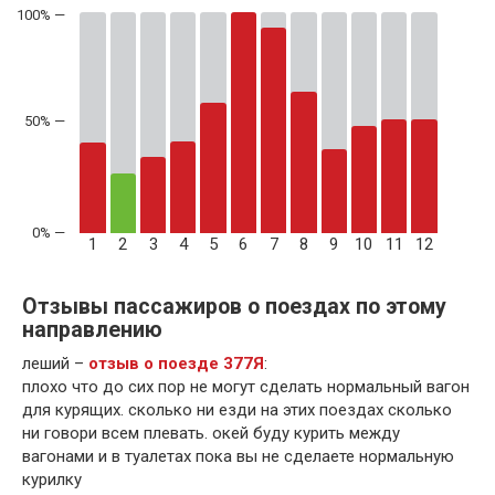
50% —
1
2
3
4
5
6
7
8
9
10
11
12
Отзывы пассажиров о поездах по этому
направлению
леший –
отзыв о поезде 377Я
:
плохо что до сих пор не могут сделать нормальный вагон
для курящих. сколько ни езди на этих поездах сколько
ни говори всем плевать. окей буду курить между
вагонами и в туалетах пока вы не сделаете нормальную
курилку