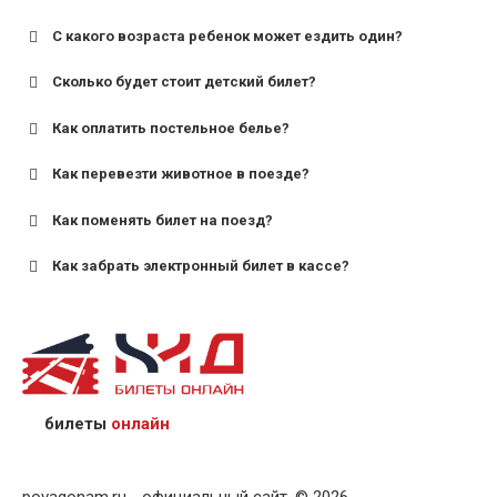
С какого возраста ребенок может ездить один?
Сколько будет стоит детский билет?
Как оплатить постельное белье?
для поездов дальнего следования — от 10 лет и
старше;
Как перевезти животное в поезде?
для пригородных поездов — от 7 лет.
Как поменять билет на поезд?
Как забрать электронный билет в кассе?
назвав кассиру 14-значный номер заказа;
предъявив удостоверение личности пассажира, на
кого оформлен билет.
билеты
онлайн