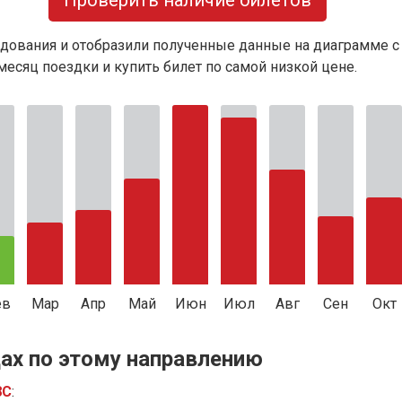
Проверить наличие билетов
дования и отобразили полученные данные на диаграмме с
есяц поездки и купить билет по самой низкой цене.
ев
Мар
Апр
Май
Июн
Июл
Авг
Сен
Окт
ах по этому направлению
8С
: