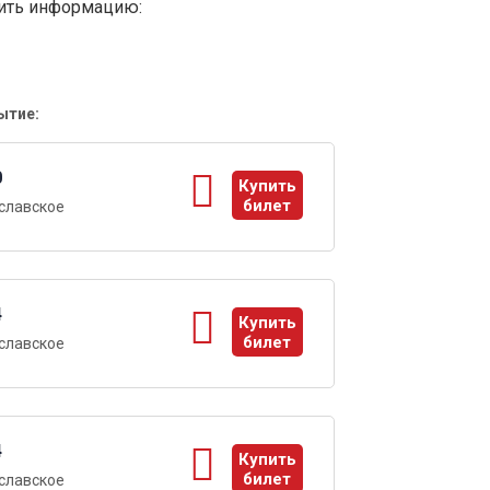
вить информацию:
ытие:
0
Купить
билет
славское
ы
4
Купить
билет
славское
ы
4
Купить
билет
славское