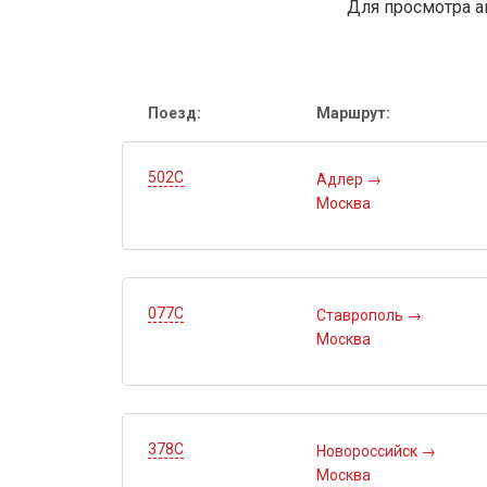
Для просмотра а
Поезд:
Маршрут:
502С
Адлер
→
Москва
077С
Ставрополь
→
Москва
378С
Новороссийск
→
Москва