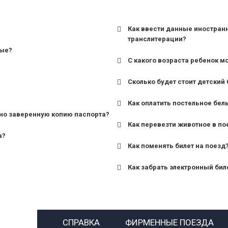
Как ввести данные иностран
транслитерации?
ные?
С какого возраста ребенок м
Сколько будет стоит детский 
для поездов дальнего сле
Как оплатить постельное бел
для пригородных поездов 
но заверенную копию паспорта?
Как перевезти животное в по
а?
Как поменять билет на поезд
Как забрать электронный бил
назвав кассиру 14-значны
СПРАВКА
ФИРМЕННЫЕ ПОЕЗДА