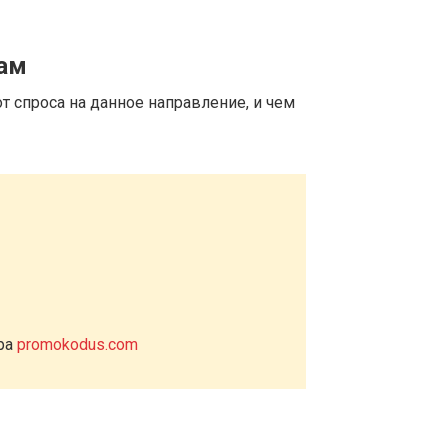
цам
т спроса на данное направление, и чем
ера
promokodus.com