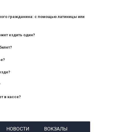
ного гражданина: с помощью латиницы или
ожет ездить один?
билет?
дования — от 10 лет и старше;
ье?
— от 7 лет.
езде?
?
ет в кассе?
й номер заказа;
НОВОСТИ
ВОКЗАЛЫ