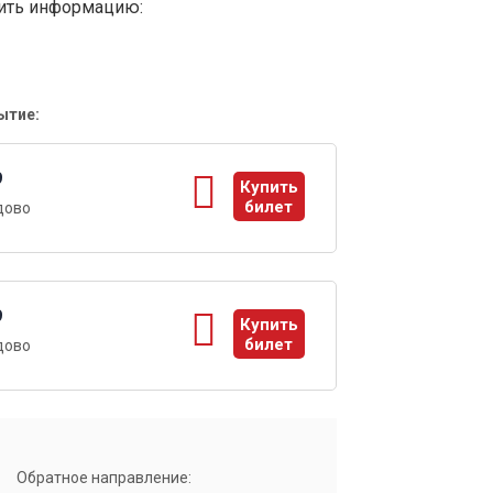
вить информацию:
ытие:
9
Купить
билет
дово
ы
9
Купить
билет
дово
ы
Обратное направление: