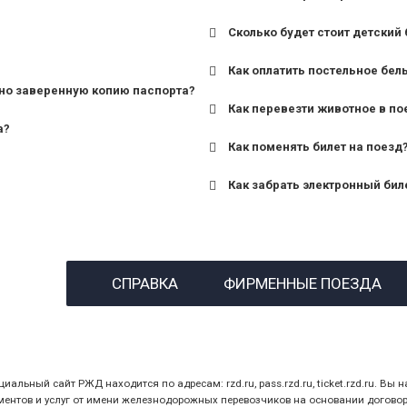
Сколько будет стоит детский 
для поездов дальнего сле
Как оплатить постельное бел
для пригородных поездов 
но заверенную копию паспорта?
Как перевезти животное в по
а?
Как поменять билет на поезд
Как забрать электронный бил
назвав кассиру 14-значны
СПРАВКА
ФИРМЕННЫЕ ПОЕЗДА
предъявив удостоверение
билет.
ный сайт РЖД находится по адресам: rzd.ru, pass.rzd.ru, ticket.rzd.ru. Вы н
нтов и услуг от имени железнодорожных перевозчиков на основании договора 