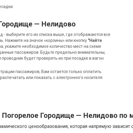
есадки.
 Городище — Нелидово
- выберите его из списка выше, где отображаются все
ь. Нажмите на значок «корзины» или кнопку
"Найти
на, укажите необходимое количество мест на схеме
данные пассажиров. Будьте предельно внимательны,
 проводник будет проверять их при посадке в вагон.
трации пассажиров, Вам остается только оплатить
распечатать или показать с электронного носителя
д Погорелое Городище — Нелидово по
намического ценообразования, которая напрямую зависит о