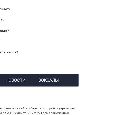
билет?
дования — от 10 лет и старше;
ье?
— от 7 лет.
езде?
?
ет в кассе?
й номер заказа;
НОВОСТИ
ВОКЗАЛЫ
 личности пассажира, на кого оформлен
аходитесь на сайте субагента, который осуществляет
№ ФПК-22-316 от 27.12.2022 года, заключенный