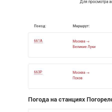
Для просмотра а
Поезд:
Маршрут:
661А
Москва
→
Великие Луки
663Р
Москва
→
Псков
Погода на станциях Погорел