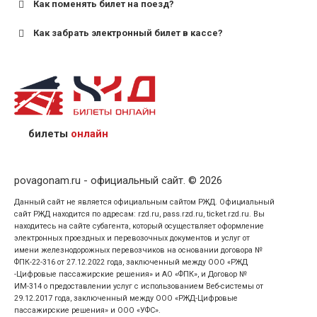
Как поменять билет на поезд?
Как забрать электронный билет в кассе?
назвав кассиру 14-значный номер заказа;
предъявив удостоверение личности пассажира, на
кого оформлен билет.
билеты
онлайн
povagonam.ru - официальный сайт. © 2026
Данный сайт не является официальным сайтом РЖД. Официальный
сайт РЖД находится по адресам: rzd.ru, pass.rzd.ru, ticket.rzd.ru. Вы
находитесь на сайте субагента, который осуществляет оформление
электронных проездных и перевозочных документов и услуг от
имени железнодорожных перевозчиков на основании договора №
ФПК-22-316 от 27.12.2022 года, заключенный между ООО «РЖД
-Цифровые пассажирские решения» и АО «ФПК», и Договор №
ИМ-314 о предоставлении услуг с использованием Веб-системы от
29.12.2017 года, заключенный между ООО «РЖД-Цифровые
пассажирские решения» и ООО «УФС».