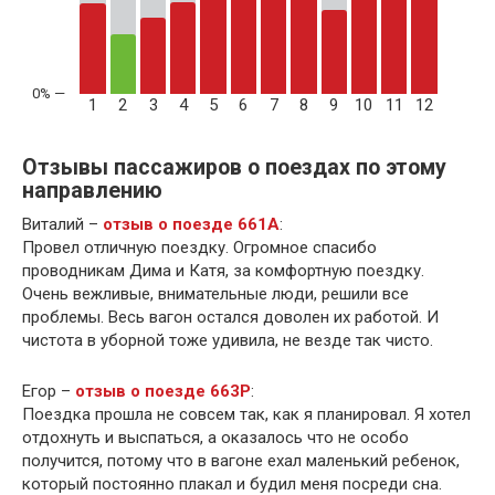
1
2
3
4
5
6
7
8
9
10
11
12
Отзывы пассажиров о поездах по этому
направлению
Виталий –
отзыв о поезде 661А
:
Провел отличную поездку. Огромное спасибо
проводникам Дима и Катя, за комфортную поездку.
Очень вежливые, внимательные люди, решили все
проблемы. Весь вагон остался доволен их работой. И
чистота в уборной тоже удивила, не везде так чисто.
Егор –
отзыв о поезде 663Р
:
Поездка прошла не совсем так, как я планировал. Я хотел
отдохнуть и выспаться, а оказалось что не особо
получится, потому что в вагоне ехал маленький ребенок,
который постоянно плакал и будил меня посреди сна.