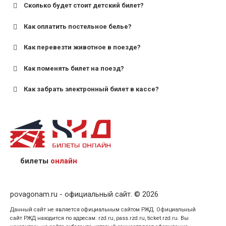
Сколько будет стоит детский билет?
Как оплатить постельное белье?
для поездов дальнего следования — от 10 лет и
старше;
Как перевезти животное в поезде?
для пригородных поездов — от 7 лет.
Как поменять билет на поезд?
Как забрать электронный билет в кассе?
назвав кассиру 14-значный номер заказа;
предъявив удостоверение личности пассажира, на
кого оформлен билет.
билеты
онлайн
povagonam.ru - официальный сайт. © 2026
Данный сайт не является официальным сайтом РЖД. Официальный
сайт РЖД находится по адресам: rzd.ru, pass.rzd.ru, ticket.rzd.ru. Вы