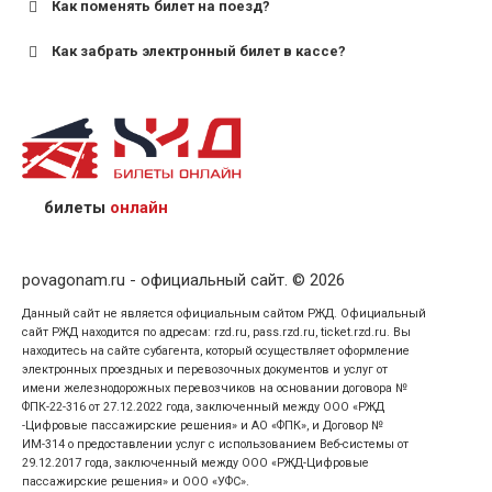
Как поменять билет на поезд?
Как забрать электронный билет в кассе?
назвав кассиру 14-значный номер заказа;
предъявив удостоверение личности пассажира, на
кого оформлен билет.
билеты
онлайн
povagonam.ru - официальный сайт. © 2026
Данный сайт не является официальным сайтом РЖД. Официальный
сайт РЖД находится по адресам: rzd.ru, pass.rzd.ru, ticket.rzd.ru. Вы
находитесь на сайте субагента, который осуществляет оформление
электронных проездных и перевозочных документов и услуг от
имени железнодорожных перевозчиков на основании договора №
ФПК-22-316 от 27.12.2022 года, заключенный между ООО «РЖД
-Цифровые пассажирские решения» и АО «ФПК», и Договор №
ИМ-314 о предоставлении услуг с использованием Веб-системы от
29.12.2017 года, заключенный между ООО «РЖД-Цифровые
пассажирские решения» и ООО «УФС».