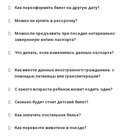
Как переоформить билет на другую дату?
Можно ли купить в рассрочку?
Можно ли предъявить при посадке нотариально
заверенную копию паспорта?
Что делать, если изменились данные паспорта?
Как ввести данные иностранного гражданина: с
помощью латиницы или транслитерации?
С какого возраста ребенок может ездить один?
Сколько будет стоит детский билет?
Как оплатить постельное белье?
для поездов дальнего следования — от 10 лет и
старше;
Как перевезти животное в поезде?
для пригородных поездов — от 7 лет.