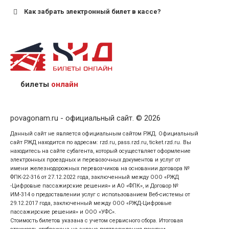
Как забрать электронный билет в кассе?
назвав кассиру 14-значный номер заказа;
предъявив удостоверение личности пассажира, на
кого оформлен билет.
билеты
онлайн
povagonam.ru - официальный сайт. © 2026
Данный сайт не является официальным сайтом РЖД. Официальный
сайт РЖД находится по адресам: rzd.ru, pass.rzd.ru, ticket.rzd.ru. Вы
находитесь на сайте субагента, который осуществляет оформление
электронных проездных и перевозочных документов и услуг от
имени железнодорожных перевозчиков на основании договора №
ФПК-22-316 от 27.12.2022 года, заключенный между ООО «РЖД
-Цифровые пассажирские решения» и АО «ФПК», и Договор №
ИМ-314 о предоставлении услуг с использованием Веб-системы от
29.12.2017 года, заключенный между ООО «РЖД-Цифровые
пассажирские решения» и ООО «УФС».
Стоимость билетов указана с учетом сервисного сбора. Итоговая