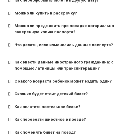
Как переоформить билет на другую дату?
Можно ли купить в рассрочку?
Можно ли предъявить при посадке нотариально
заверенную копию паспорта?
Что делать, если изменились данные паспорта?
Как ввести данные иностранного гражданина: с
помощью латиницы или транслитерации?
С какого возраста ребенок может ездить один?
Сколько будет стоит детский билет?
Как оплатить постельное белье?
для поездов дальнего следования — от 10 лет и
старше;
Как перевезти животное в поезде?
для пригородных поездов — от 7 лет.
Как поменять билет на поезд?