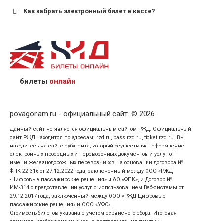
Как забрать электронный билет в кассе?
назвав кассиру 14-значный номер заказа;
предъявив удостоверение личности пассажира, на
кого оформлен билет.
билеты
онлайн
povagonam.ru - официальный сайт. © 2026
Данный сайт не является официальным сайтом РЖД. Официальный
сайт РЖД находится по адресам: rzd.ru, pass.rzd.ru, ticket.rzd.ru. Вы
находитесь на сайте субагента, который осуществляет оформление
электронных проездных и перевозочных документов и услуг от
имени железнодорожных перевозчиков на основании договора №
ФПК-22-316 от 27.12.2022 года, заключенный между ООО «РЖД
-Цифровые пассажирские решения» и АО «ФПК», и Договор №
ИМ-314 о предоставлении услуг с использованием Веб-системы от
29.12.2017 года, заключенный между ООО «РЖД-Цифровые
пассажирские решения» и ООО «УФС».
Стоимость билетов указана с учетом сервисного сбора. Итоговая