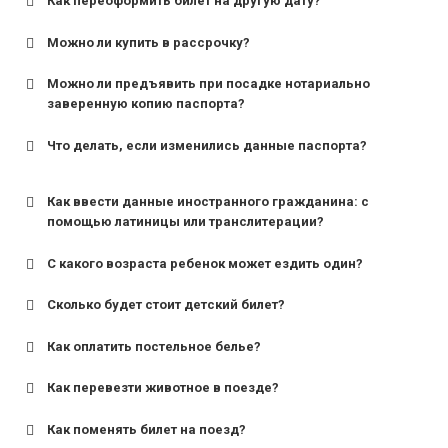
Как переоформить билет на другую дату?
Можно ли купить в рассрочку?
Можно ли предъявить при посадке нотариально
заверенную копию паспорта?
Что делать, если изменились данные паспорта?
Как ввести данные иностранного гражданина: с
помощью латиницы или транслитерации?
С какого возраста ребенок может ездить один?
Сколько будет стоит детский билет?
Как оплатить постельное белье?
для поездов дальнего следования — от 10 лет и
старше;
Как перевезти животное в поезде?
для пригородных поездов — от 7 лет.
Как поменять билет на поезд?