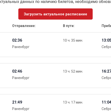
ктуальных данных по наличию билетов, необходимо обно
Загрузить актуальное расписание
Отправление:
В пути:
Приб
02:36
13:0
10 ч. 35 мин.
Раненбург
Себр
02:46
16:2
13 ч. 52 мин.
Раненбург
Себр
21:49
11:0
13 ч. 17 мин.
Раненбург
Себр