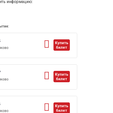
вить информацию:
ытие:
5
Купить
билет
яково
ы
7
Купить
билет
яково
ы
4
Купить
билет
яково