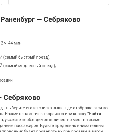
Раненбург — Себряково
 ч. 44 мин.
15Й (самый быстрый поезд);
15Й (самый медленный поезд);
есадки.
— Себряково
- выберите его из списка выше, где отображаются все
ь. Нажмите на значок «корзины» или кнопку
"Найти
на, укажите необходимое количество мест на схеме
данные пассажиров. Будьте предельно внимательны,
 проводник будет проверять их при посадке в вагон.