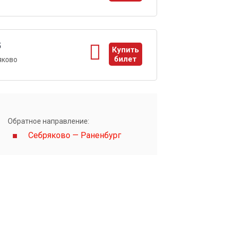
ы
5
Купить
билет
яково
ы
Обратное направление:
Себряково — Раненбург