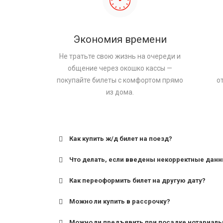
Экономия времени
Не тратьте свою жизнь на очереди и
общение через окошко кассы —
покупайте билеты с комфортом прямо
о
из дома.
Как купить ж/д билет на поезд?
Что делать, если введены некорректные дан
Как переоформить билет на другую дату?
Можно ли купить в рассрочку?
Можно ли предъявить при посадке нотариаль