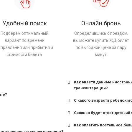
Удобный поиск
Онлайн бронь
Подберём оптимальный
Определившись с поездом,
вариант по времени
вы можете купить ЖД билет
тправления или прибытия и
по выгодной цене за пару
стоимости билета.
минут.
Как ввести данные иностран
транслитерации?
ные?
С какого возраста ребенок м
Сколько будет стоит детский 
для поездов дальнего сле
Как оплатить постельное бел
для пригородных поездов 
но заверенную копию паспорта?