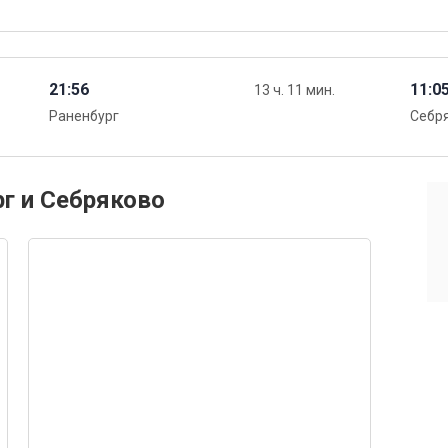
21:56
11:0
13 ч. 11 мин.
Раненбург
Себр
рг и Себряково