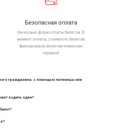
Безопасная оплата
Несколько форм оплаты билетов. В
момент оплаты, стоимость билетов
фиксирована, включая комиссию
сервиса!
ного гражданина: с помощью латиницы или
ожет ездить один?
билет?
дования — от 10 лет и старше;
ье?
— от 7 лет.