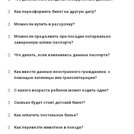
Как переоформить билет на другую дату?
Можно ли купить в рассрочку?
Можно ли предъявить при посадке нотариально
заверенную копию паспорта?
Что делать, если изменились данные паспорта?
Как ввести данные иностранного гражданина: с
помощью латиницы или транслитерации?
С какого возраста ребенок может ездить один?
Сколько будет стоит детский билет?
Как оплатить постельное белье?
для поездов дальнего следования — от 10 лет и
старше;
Как перевезти животное в поезде?
для пригородных поездов — от 7 лет.