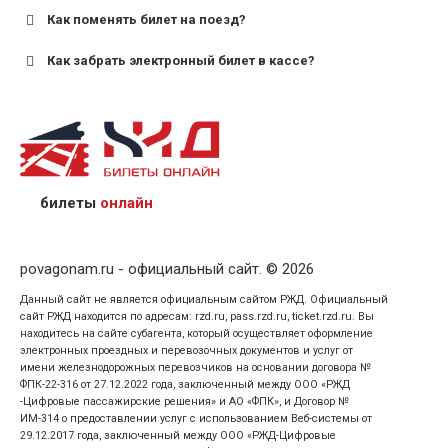
Как поменять билет на поезд?
Как забрать электронный билет в кассе?
назвав кассиру 14-значный номер заказа;
предъявив удостоверение личности пассажира, на
кого оформлен билет.
билеты
онлайн
povagonam.ru - официальный сайт. © 2026
Данный сайт не является официальным сайтом РЖД. Официальный
сайт РЖД находится по адресам: rzd.ru, pass.rzd.ru, ticket.rzd.ru. Вы
находитесь на сайте субагента, который осуществляет оформление
электронных проездных и перевозочных документов и услуг от
имени железнодорожных перевозчиков на основании договора №
ФПК-22-316 от 27.12.2022 года, заключенный между ООО «РЖД
-Цифровые пассажирские решения» и АО «ФПК», и Договор №
ИМ-314 о предоставлении услуг с использованием Веб-системы от
29.12.2017 года, заключенный между ООО «РЖД-Цифровые