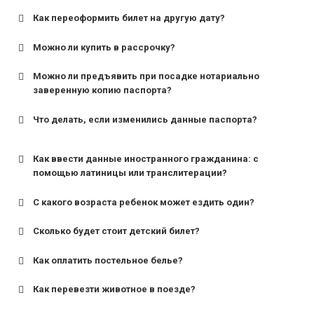
Как переоформить билет на другую дату?
Можно ли купить в рассрочку?
Можно ли предъявить при посадке нотариально
заверенную копию паспорта?
Что делать, если изменились данные паспорта?
Как ввести данные иностранного гражданина: с
помощью латиницы или транслитерации?
С какого возраста ребенок может ездить один?
Сколько будет стоит детский билет?
Как оплатить постельное белье?
для поездов дальнего следования — от 10 лет и
старше;
Как перевезти животное в поезде?
для пригородных поездов — от 7 лет.