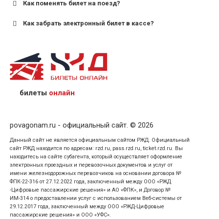
Как поменять билет на поезд?
Как забрать электронный билет в кассе?
назвав кассиру 14-значный номер заказа;
предъявив удостоверение личности пассажира, на
кого оформлен билет.
билеты
онлайн
povagonam.ru - официальный сайт. © 2026
Данный сайт не является официальным сайтом РЖД. Официальный
сайт РЖД находится по адресам: rzd.ru, pass.rzd.ru, ticket.rzd.ru. Вы
находитесь на сайте субагента, который осуществляет оформление
электронных проездных и перевозочных документов и услуг от
имени железнодорожных перевозчиков на основании договора №
ФПК-22-316 от 27.12.2022 года, заключенный между ООО «РЖД
-Цифровые пассажирские решения» и АО «ФПК», и Договор №
ИМ-314 о предоставлении услуг с использованием Веб-системы от
29.12.2017 года, заключенный между ООО «РЖД-Цифровые
пассажирские решения» и ООО «УФС».