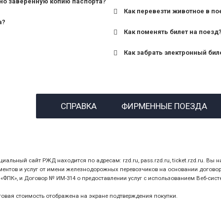
но заверенную копию паспорта?
Как перевезти животное в по
а?
Как поменять билет на поезд
Как забрать электронный бил
назвав кассиру 14-значны
СПРАВКА
ФИРМЕННЫЕ ПОЕЗДА
предъявив удостоверение
билет.
ный сайт РЖД находится по адресам: rzd.ru, pass.rzd.ru, ticket.rzd.ru. Вы н
нтов и услуг от имени железнодорожных перевозчиков на основании договора 
ПК», и Договор № ИМ-314 о предоставлении услуг с использованием Веб-сист
оговая стоимость отображена на экране подтверждения покупки.