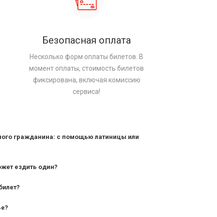
Безопасная оплата
Несколько форм оплаты билетов. В
момент оплаты, стоимость билетов
фиксирована, включая комиссию
сервиса!
ного гражданина: с помощью латиницы или
ожет ездить один?
билет?
дования — от 10 лет и старше;
ье?
— от 7 лет.