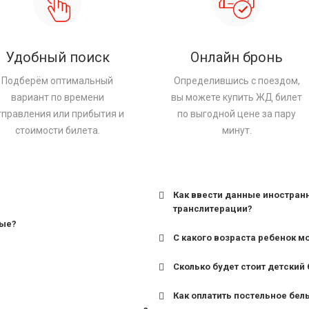
Удобный поиск
Онлайн бронь
Подберём оптимальный
Определившись с поездом,
вариант по времени
вы можете купить ЖД билет
тправления или прибытия и
по выгодной цене за пару
стоимости билета.
минут.
Как ввести данные иностран
транслитерации?
ные?
С какого возраста ребенок м
Сколько будет стоит детский 
для поездов дальнего сле
Как оплатить постельное бел
для пригородных поездов 