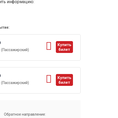
вить информацию:
ытие:
0
Купить
билет
 (Пассажирский)
ы
0
Купить
билет
 (Пассажирский)
ы
Обратное направление: