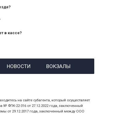
езде?
?
ет в кассе?
й номер заказа;
НОВОСТИ
ВОКЗАЛЫ
 личности пассажира, на кого оформлен
аходитесь на сайте субагента, который осуществляет
№ ФПК-22-316 от 27.12.2022 года, заключенный
емы от 29.12.2017 года, заключенный между ООО