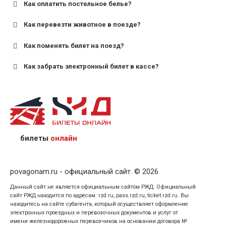
Как оплатить постельное белье?
для поездов дальнего следования — от 10 лет и
старше;
Как перевезти животное в поезде?
для пригородных поездов — от 7 лет.
Как поменять билет на поезд?
Как забрать электронный билет в кассе?
назвав кассиру 14-значный номер заказа;
предъявив удостоверение личности пассажира, на
кого оформлен билет.
билеты
онлайн
povagonam.ru - официальный сайт. © 2026
Данный сайт не является официальным сайтом РЖД. Официальный
сайт РЖД находится по адресам: rzd.ru, pass.rzd.ru, ticket.rzd.ru. Вы
находитесь на сайте субагента, который осуществляет оформление
электронных проездных и перевозочных документов и услуг от
имени железнодорожных перевозчиков на основании договора №