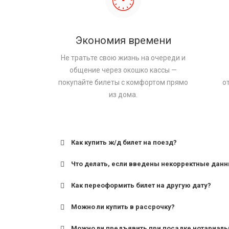
Экономия времени
Не тратьте свою жизнь на очереди и
общение через окошко кассы —
покупайте билеты с комфортом прямо
о
из дома.
Как купить ж/д билет на поезд?
Что делать, если введены некорректные дан
Как переоформить билет на другую дату?
Можно ли купить в рассрочку?
Можно ли предъявить при посадке нотариаль