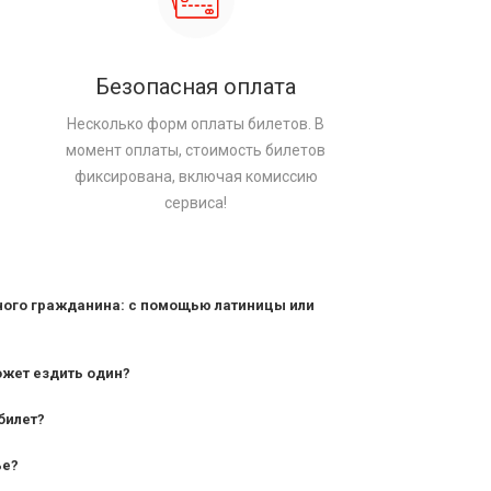
Безопасная оплата
Несколько форм оплаты билетов. В
момент оплаты, стоимость билетов
фиксирована, включая комиссию
сервиса!
ного гражданина: с помощью латиницы или
ожет ездить один?
билет?
дования — от 10 лет и старше;
ье?
— от 7 лет.