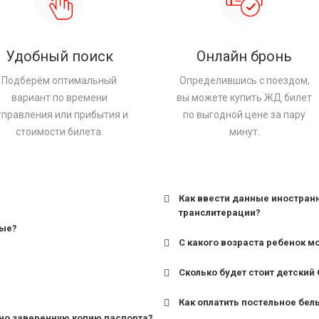
Удобный поиск
Онлайн бронь
Подберём оптимальный
Определившись с поездом,
вариант по времени
вы можете купить ЖД билет
тправления или прибытия и
по выгодной цене за пару
стоимости билета.
минут.
Как ввести данные иностран
транслитерации?
ные?
С какого возраста ребенок м
Сколько будет стоит детский 
для поездов дальнего сле
Как оплатить постельное бел
для пригородных поездов 
но заверенную копию паспорта?