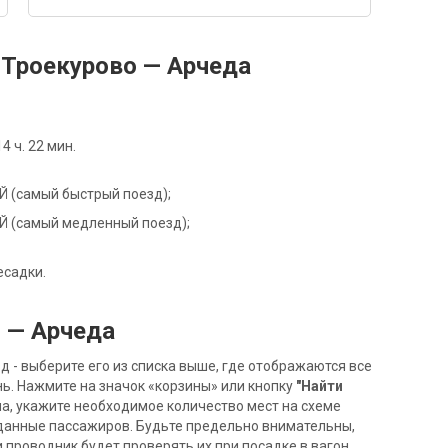
Троекурово — Арчеда
 ч. 22 мин.
15Й (самый быстрый поезд);
15Й (самый медленный поезд);
есадки.
 — Арчеда
- выберите его из списка выше, где отображаются все
ь. Нажмите на значок «корзины» или кнопку
"Найти
на, укажите необходимое количество мест на схеме
данные пассажиров. Будьте предельно внимательны,
 проводник будет проверять их при посадке в вагон.