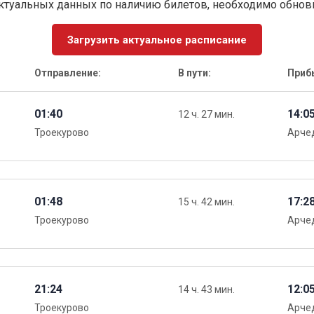
ктуальных данных по наличию билетов, необходимо обно
Загрузить актуальное расписание
Отправление:
В пути:
Приб
01:40
14:0
12 ч. 27 мин.
Троекурово
Арче
01:48
17:2
15 ч. 42 мин.
Троекурово
Арче
21:24
12:0
14 ч. 43 мин.
Троекурово
Арче