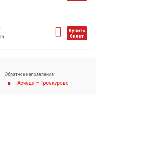
ы
5
Купить
билет
да
ы
Обратное направление:
Арчеда — Троекурово