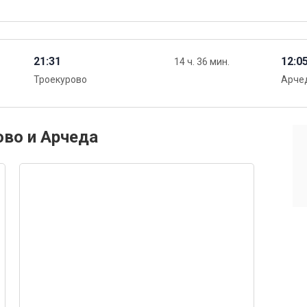
21:31
12:0
14 ч. 36 мин.
Троекурово
Арче
ово и Арчеда