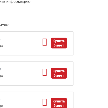
вить информацию:
ытие:
5
Купить
билет
да
ы
8
Купить
билет
да
ы
5
Купить
билет
да