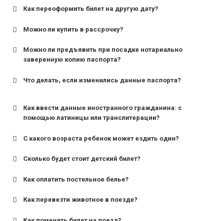
Как переоформить билет на другую дату?
Можно ли купить в рассрочку?
Можно ли предъявить при посадке нотариально
заверенную копию паспорта?
Что делать, если изменились данные паспорта?
Как ввести данные иностранного гражданина: с
помощью латиницы или транслитерации?
С какого возраста ребенок может ездить один?
Сколько будет стоит детский билет?
Как оплатить постельное белье?
для поездов дальнего следования — от 10 лет и
старше;
Как перевезти животное в поезде?
для пригородных поездов — от 7 лет.
Как поменять билет на поезд?