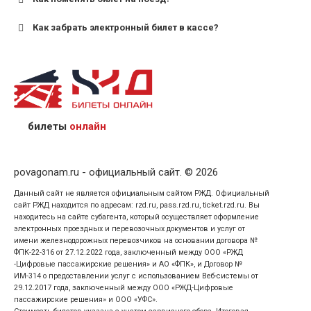
Как забрать электронный билет в кассе?
назвав кассиру 14-значный номер заказа;
предъявив удостоверение личности пассажира, на
кого оформлен билет.
билеты
онлайн
povagonam.ru - официальный сайт. © 2026
Данный сайт не является официальным сайтом РЖД. Официальный
сайт РЖД находится по адресам: rzd.ru, pass.rzd.ru, ticket.rzd.ru. Вы
находитесь на сайте субагента, который осуществляет оформление
электронных проездных и перевозочных документов и услуг от
имени железнодорожных перевозчиков на основании договора №
ФПК-22-316 от 27.12.2022 года, заключенный между ООО «РЖД
-Цифровые пассажирские решения» и АО «ФПК», и Договор №
ИМ-314 о предоставлении услуг с использованием Веб-системы от
29.12.2017 года, заключенный между ООО «РЖД-Цифровые
пассажирские решения» и ООО «УФС».