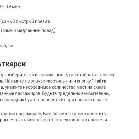
ч. 19 мин.
Г (самый быстрый поезд);
1В (самый медленный поезд);
есадки.
Аткарск
- выберите его из списка выше, где отображаются все
ь. Нажмите на значок «корзины» или кнопку
"Найти
на, укажите необходимое количество мест на схеме
данные пассажиров. Будьте предельно внимательны,
 проводник будет проверять их при посадке в вагон.
трации пассажиров, Вам остается только оплатить
распечатать или показать с электронного носителя