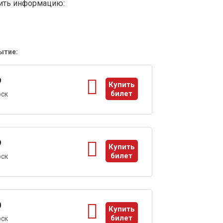
вить информацию:
ытие:
9
Купить
билет
рск
ы
9
Купить
билет
рск
ы
0
Купить
билет
рск