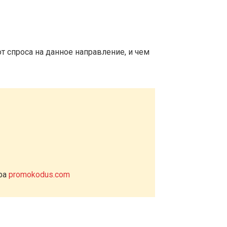
т спроса на данное направление, и чем
ера
promokodus.com