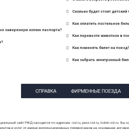
Сколько будет стоит детский 
для поездов дальнего сле
Как оплатить постельное бел
для пригородных поездов 
но заверенную копию паспорта?
Как перевезти животное в по
а?
Как поменять билет на поезд
Как забрать электронный бил
назвав кассиру 14-значны
СПРАВКА
ФИРМЕННЫЕ ПОЕЗДА
предъявив удостоверение
билет.
ный сайт РЖД находится по адресам: rzd.ru, pass.rzd.ru, ticket.rzd.ru. Вы н
нтов и услуг от имени железнодорожных перевозчиков на основании договора 