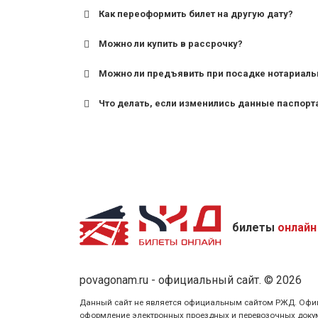
Как переоформить билет на другую дату?
Можно ли купить в рассрочку?
Можно ли предъявить при посадке нотариаль
Что делать, если изменились данные паспорт
билеты
онлайн
povagonam.ru - официальный сайт. © 2026
Данный сайт не является официальным сайтом РЖД. Официаль
оформление электронных проездных и перевозочных докуме