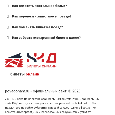
Как оплатить постельное белье?
для поездов дальнего следования — от 10 лет и
старше;
Как перевезти животное в поезде?
для пригородных поездов — от 7 лет.
Как поменять билет на поезд?
Как забрать электронный билет в кассе?
назвав кассиру 14-значный номер заказа;
предъявив удостоверение личности пассажира, на
кого оформлен билет.
билеты
онлайн
povagonam.ru - официальный сайт. © 2026
Данный сайт не является официальным сайтом РЖД. Официальный
сайт РЖД находится по адресам: rzd.ru, pass.rzd.ru, ticket.rzd.ru. Вы
находитесь на сайте субагента, который осуществляет оформление
электронных проездных и перевозочных документов и услуг от