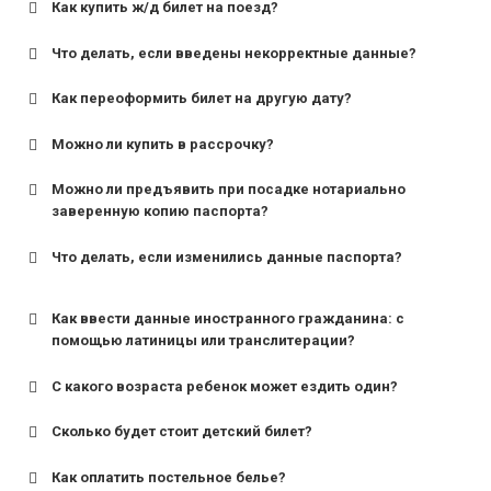
Как купить ж/д билет на поезд?
Что делать, если введены некорректные данные?
Как переоформить билет на другую дату?
Можно ли купить в рассрочку?
Можно ли предъявить при посадке нотариально
заверенную копию паспорта?
Что делать, если изменились данные паспорта?
Как ввести данные иностранного гражданина: с
помощью латиницы или транслитерации?
С какого возраста ребенок может ездить один?
Сколько будет стоит детский билет?
Как оплатить постельное белье?
для поездов дальнего следования — от 10 лет и