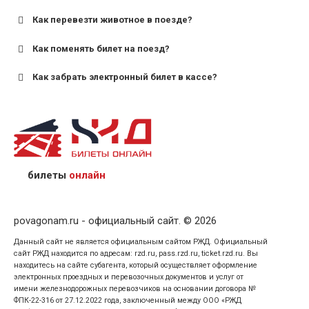
старше;
Как перевезти животное в поезде?
для пригородных поездов — от 7 лет.
Как поменять билет на поезд?
Как забрать электронный билет в кассе?
назвав кассиру 14-значный номер заказа;
предъявив удостоверение личности пассажира, на
кого оформлен билет.
билеты
онлайн
povagonam.ru - официальный сайт. © 2026
Данный сайт не является официальным сайтом РЖД. Официальный
сайт РЖД находится по адресам: rzd.ru, pass.rzd.ru, ticket.rzd.ru. Вы
находитесь на сайте субагента, который осуществляет оформление
электронных проездных и перевозочных документов и услуг от
имени железнодорожных перевозчиков на основании договора №
ФПК-22-316 от 27.12.2022 года, заключенный между ООО «РЖД