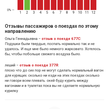
1
2
3
4
5
6
7
8
9
10
11
12
Отзывы пассажиров о поездах по этому
направлению
Ольга Геннадьевна –
отзыв о поезде 677С
:
Подушки были твердые, поспать нормально так и не
удалось. И еще мне было немного жарковато. Хотелось
бы, чтобы побольше свежего воздуха было.
леший –
отзыв о поезде 377Я
:
плохо что до сих пор не могут сделать нормальный вагон
для курящих. сколько ни езди на этих поездах сколько
ни говори всем плевать. окей буду курить между
вагонами и в туалетах пока вы не сделаете нормальную
курилку