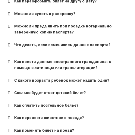
Как переоформить билет на другую дату?
Можно ли купить в рассрочку?
Можно ли предъявить при посадке нотариально
заверенную копию паспорта?
Что делать, если изменились данные паспорта?
Как ввести данные иностранного гражданина: с
помощью латиницы или транслитерации?
С какого возраста ребенок может ездить один?
Сколько будет стоит детский билет?
Как оплатить постельное белье?
для поездов дальнего следования — от 10 лет и
старше;
Как перевезти животное в поезде?
для пригородных поездов — от 7 лет.
Как поменять билет на поезд?