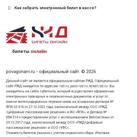
Как забрать электронный билет в кассе?
назвав кассиру 14-значный номер заказа;
предъявив удостоверение личности пассажира, на
кого оформлен билет.
билеты
онлайн
povagonam.ru - официальный сайт. © 2026
Данный сайт не является официальным сайтом РЖД. Официальный
сайт РЖД находится по адресам: rzd.ru, pass.rzd.ru, ticket.rzd.ru. Вы
находитесь на сайте субагента, который осуществляет оформление
электронных проездных и перевозочных документов и услуг от
имени железнодорожных перевозчиков на основании договора №
ФПК-22-316 от 27.12.2022 года, заключенный между ООО «РЖД
-Цифровые пассажирские решения» и АО «ФПК», и Договор №
ИМ-314 о предоставлении услуг с использованием Веб-системы от
29.12.2017 года, заключенный между ООО «РЖД-Цифровые
пассажирские решения» и ООО «УФС».
Стоимость билетов указана с учетом сервисного сбора. Итоговая