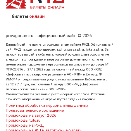
назвав кассиру 14-значный номер заказа;
предъявив удостоверение личности пассажира, на
кого оформлен билет.
билеты
онлайн
povagonam.ru - официальный сайт. © 2026
Данный сайт не является официальным сайтом РЖД. Официальный
сайт РЖД находится по адресам: rzd.ru, pass.rzd.ru, ticket.rzd.ru. Вы
находитесь на сайте субагента, который осуществляет оформление
электронных проездных и перевозочных документов и услуг от
имени железнодорожных перевозчиков на основании договора №
ФПК-22-316 от 27.12.2022 года, заключенный между ООО «РЖД
-Цифровые пассажирские решения» и АО «ФПК», и Договор №
ИМ-314 о предоставлении услуг с использованием Веб-системы от
29.12.2017 года, заключенный между ООО «РЖД-Цифровые
пассажирские решения» и ООО «УФС».
Стоимость билетов указана с учетом сервисного сбора. Итоговая
стоимость отображена на экране подтверждения покупки.
Политика обработки персональных данных
Пользовательское соглашение
Промокоды на август 2026
Промокоды tutu.ru
Промокоды на РЖД
Промокоды на ЖД и автобусные билеты