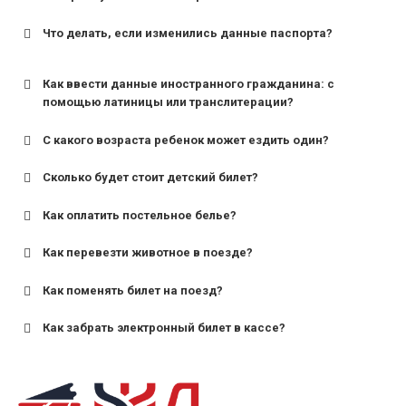
Что делать, если изменились данные паспорта?
Как ввести данные иностранного гражданина: с
помощью латиницы или транслитерации?
С какого возраста ребенок может ездить один?
Сколько будет стоит детский билет?
Как оплатить постельное белье?
для поездов дальнего следования — от 10 лет и
старше;
Как перевезти животное в поезде?
для пригородных поездов — от 7 лет.
Как поменять билет на поезд?
Как забрать электронный билет в кассе?