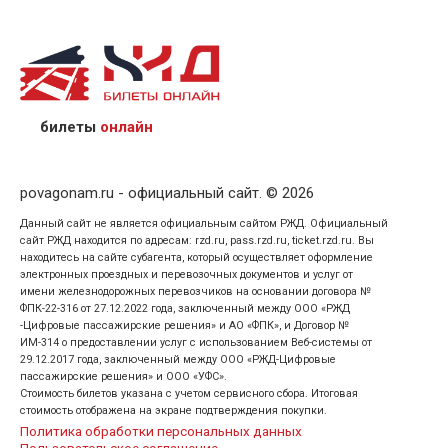
назвав кассиру 14-значный номер заказа;
предъявив удостоверение личности пассажира, на
кого оформлен билет.
билеты
онлайн
povagonam.ru - официальный сайт. © 2026
Данный сайт не является официальным сайтом РЖД. Официальный
сайт РЖД находится по адресам: rzd.ru, pass.rzd.ru, ticket.rzd.ru. Вы
находитесь на сайте субагента, который осуществляет оформление
электронных проездных и перевозочных документов и услуг от
имени железнодорожных перевозчиков на основании договора №
ФПК-22-316 от 27.12.2022 года, заключенный между ООО «РЖД
-Цифровые пассажирские решения» и АО «ФПК», и Договор №
ИМ-314 о предоставлении услуг с использованием Веб-системы от
29.12.2017 года, заключенный между ООО «РЖД-Цифровые
пассажирские решения» и ООО «УФС».
Стоимость билетов указана с учетом сервисного сбора. Итоговая
стоимость отображена на экране подтверждения покупки.
Политика обработки персональных данных