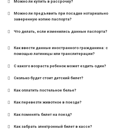
Можно ли купить в рассрочку?
Можно ли предъявить при посадке нотариально
заверенную копию паспорта?
Что делать, если изменились данные паспорта?
Как ввести данные иностранного гражданина: с
помощью латиницы или транслитерации?
С какого возраста ребенок может ездить один?
Сколько будет стоит детский билет?
Как оплатить постельное белье?
для поездов дальнего следования — от 10 лет и
старше;
Как перевезти животное в поезде?
для пригородных поездов — от 7 лет.
Как поменять билет на поезд?
Как забрать электронный билет в кассе?