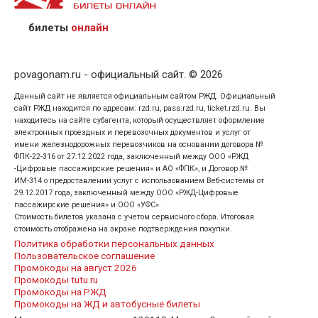
предъявив удостоверение личности пассажира, на
кого оформлен билет.
билеты
онлайн
povagonam.ru - официальный сайт. © 2026
Данный сайт не является официальным сайтом РЖД. Официальный
сайт РЖД находится по адресам: rzd.ru, pass.rzd.ru, ticket.rzd.ru. Вы
находитесь на сайте субагента, который осуществляет оформление
электронных проездных и перевозочных документов и услуг от
имени железнодорожных перевозчиков на основании договора №
ФПК-22-316 от 27.12.2022 года, заключенный между ООО «РЖД
-Цифровые пассажирские решения» и АО «ФПК», и Договор №
ИМ-314 о предоставлении услуг с использованием Веб-системы от
29.12.2017 года, заключенный между ООО «РЖД-Цифровые
пассажирские решения» и ООО «УФС».
Стоимость билетов указана с учетом сервисного сбора. Итоговая
стоимость отображена на экране подтверждения покупки.
Политика обработки персональных данных
Пользовательское соглашение
Промокоды на август 2026
Промокоды tutu.ru
Промокоды на РЖД
Промокоды на ЖД и автобусные билеты