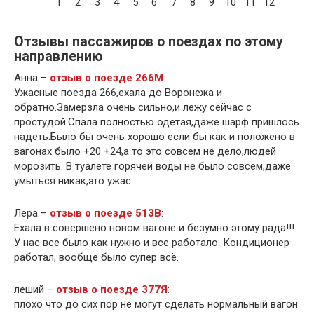
1
2
3
4
5
6
7
8
9
10
11
12
Отзывы пассажиров о поездах по этому
направлению
Анна –
отзыв о поезде 266М
:
Ужасные поезда 266,ехала до Воронежа и
обратно.Замерзла очень сильно,и лежу сейчас с
простудой.Спала полностью одетая,даже шарф пришлось
надеть.Было бы очень хорошо если бы как и положено в
вагонах было +20 +24,а то это совсем не дело,людей
морозить. В туалете горячей воды не было совсем,даже
умыться никак,это ужас.
Лера –
отзыв о поезде 513В
:
Ехала в совершено новом вагоне и безумно этому рада!!!
У нас все было как нужно и все работало. Кондиционер
работал, вообще было супер всё.
леший –
отзыв о поезде 377Я
:
плохо что до сих пор не могут сделать нормальный вагон