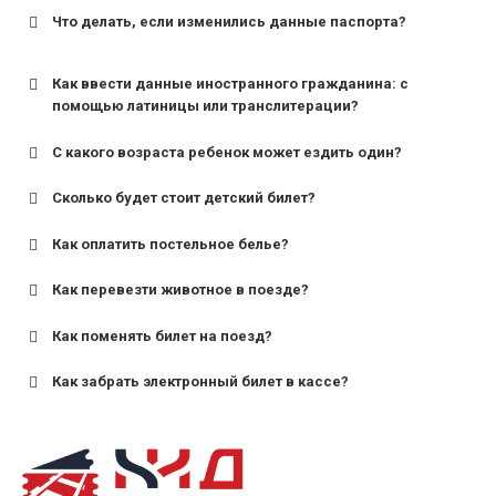
Что делать, если изменились данные паспорта?
Как ввести данные иностранного гражданина: с
помощью латиницы или транслитерации?
С какого возраста ребенок может ездить один?
Сколько будет стоит детский билет?
Как оплатить постельное белье?
для поездов дальнего следования — от 10 лет и
старше;
Как перевезти животное в поезде?
для пригородных поездов — от 7 лет.
Как поменять билет на поезд?
Как забрать электронный билет в кассе?
назвав кассиру 14-значный номер заказа;