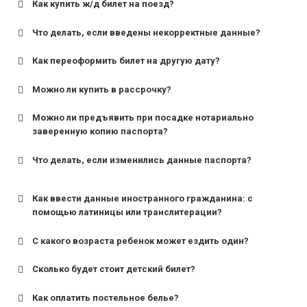
Как купить ж/д билет на поезд?
Что делать, если введены некорректные данные?
Как переоформить билет на другую дату?
Можно ли купить в рассрочку?
Можно ли предъявить при посадке нотариально
заверенную копию паспорта?
Что делать, если изменились данные паспорта?
Как ввести данные иностранного гражданина: с
помощью латиницы или транслитерации?
С какого возраста ребенок может ездить один?
Сколько будет стоит детский билет?
Как оплатить постельное белье?
для поездов дальнего следования — от 10 лет и