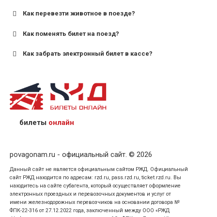
старше;
Как перевезти животное в поезде?
для пригородных поездов — от 7 лет.
Как поменять билет на поезд?
Как забрать электронный билет в кассе?
назвав кассиру 14-значный номер заказа;
предъявив удостоверение личности пассажира, на
кого оформлен билет.
билеты
онлайн
povagonam.ru - официальный сайт. © 2026
Данный сайт не является официальным сайтом РЖД. Официальный
сайт РЖД находится по адресам: rzd.ru, pass.rzd.ru, ticket.rzd.ru. Вы
находитесь на сайте субагента, который осуществляет оформление
электронных проездных и перевозочных документов и услуг от
имени железнодорожных перевозчиков на основании договора №
ФПК-22-316 от 27.12.2022 года, заключенный между ООО «РЖД