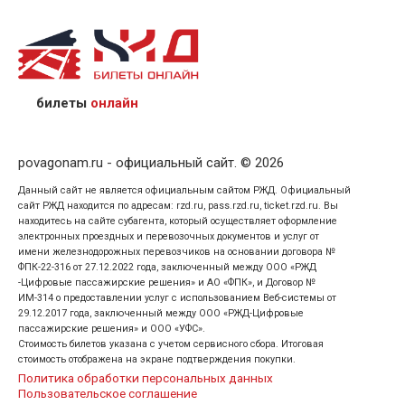
назвав кассиру 14-значный номер заказа;
предъявив удостоверение личности пассажира, на
кого оформлен билет.
билеты
онлайн
povagonam.ru - официальный сайт. © 2026
Данный сайт не является официальным сайтом РЖД. Официальный
сайт РЖД находится по адресам: rzd.ru, pass.rzd.ru, ticket.rzd.ru. Вы
находитесь на сайте субагента, который осуществляет оформление
электронных проездных и перевозочных документов и услуг от
имени железнодорожных перевозчиков на основании договора №
ФПК-22-316 от 27.12.2022 года, заключенный между ООО «РЖД
-Цифровые пассажирские решения» и АО «ФПК», и Договор №
ИМ-314 о предоставлении услуг с использованием Веб-системы от
29.12.2017 года, заключенный между ООО «РЖД-Цифровые
пассажирские решения» и ООО «УФС».
Стоимость билетов указана с учетом сервисного сбора. Итоговая
стоимость отображена на экране подтверждения покупки.
Политика обработки персональных данных
Пользовательское соглашение