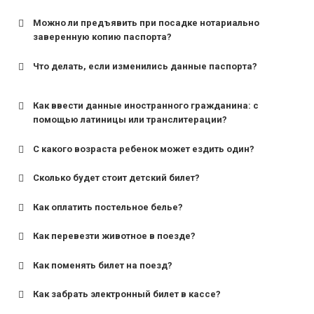
Можно ли предъявить при посадке нотариально
заверенную копию паспорта?
Что делать, если изменились данные паспорта?
Как ввести данные иностранного гражданина: с
помощью латиницы или транслитерации?
С какого возраста ребенок может ездить один?
Сколько будет стоит детский билет?
Как оплатить постельное белье?
для поездов дальнего следования — от 10 лет и
старше;
Как перевезти животное в поезде?
для пригородных поездов — от 7 лет.
Как поменять билет на поезд?
Как забрать электронный билет в кассе?