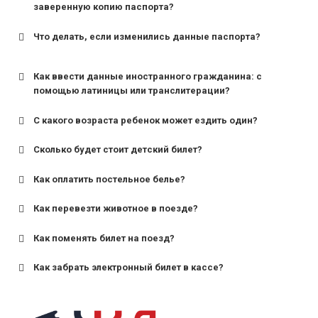
заверенную копию паспорта?
Что делать, если изменились данные паспорта?
Как ввести данные иностранного гражданина: с
помощью латиницы или транслитерации?
С какого возраста ребенок может ездить один?
Сколько будет стоит детский билет?
Как оплатить постельное белье?
для поездов дальнего следования — от 10 лет и
старше;
Как перевезти животное в поезде?
для пригородных поездов — от 7 лет.
Как поменять билет на поезд?
Как забрать электронный билет в кассе?