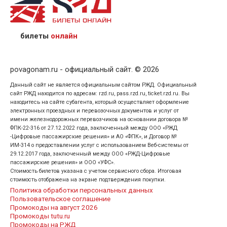
назвав кассиру 14-значный номер заказа;
предъявив удостоверение личности пассажира, на
кого оформлен билет.
билеты
онлайн
povagonam.ru - официальный сайт. © 2026
Данный сайт не является официальным сайтом РЖД. Официальный
сайт РЖД находится по адресам: rzd.ru, pass.rzd.ru, ticket.rzd.ru. Вы
находитесь на сайте субагента, который осуществляет оформление
электронных проездных и перевозочных документов и услуг от
имени железнодорожных перевозчиков на основании договора №
ФПК-22-316 от 27.12.2022 года, заключенный между ООО «РЖД
-Цифровые пассажирские решения» и АО «ФПК», и Договор №
ИМ-314 о предоставлении услуг с использованием Веб-системы от
29.12.2017 года, заключенный между ООО «РЖД-Цифровые
пассажирские решения» и ООО «УФС».
Стоимость билетов указана с учетом сервисного сбора. Итоговая
стоимость отображена на экране подтверждения покупки.
Политика обработки персональных данных
Пользовательское соглашение
Промокоды на август 2026
Промокоды tutu.ru
Промокоды на РЖД