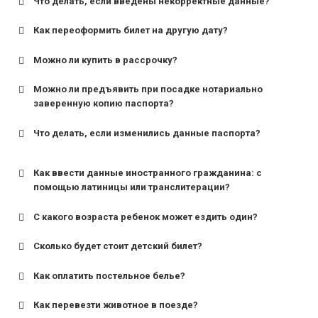
Что делать, если введены некорректные данные?
Как переоформить билет на другую дату?
Можно ли купить в рассрочку?
Можно ли предъявить при посадке нотариально
заверенную копию паспорта?
Что делать, если изменились данные паспорта?
Как ввести данные иностранного гражданина: с
помощью латиницы или транслитерации?
С какого возраста ребенок может ездить один?
Сколько будет стоит детский билет?
Как оплатить постельное белье?
для поездов дальнего следования — от 10 лет и
старше;
Как перевезти животное в поезде?
для пригородных поездов — от 7 лет.