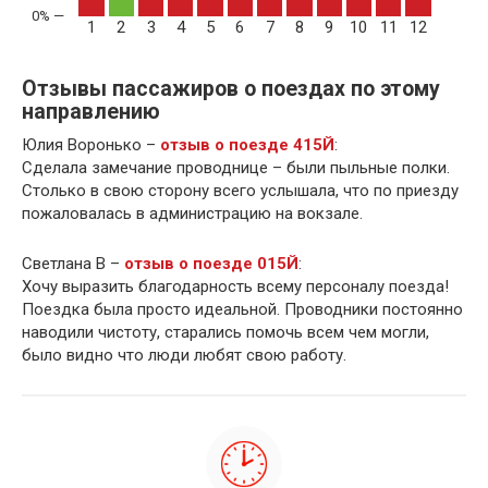
1
2
3
4
5
6
7
8
9
10
11
12
Отзывы пассажиров о поездах по этому
направлению
Юлия Воронько –
отзыв о поезде 415Й
:
Сделала замечание проводнице – были пыльные полки.
Столько в свою сторону всего услышала, что по приезду
пожаловалась в администрацию на вокзале.
Светлана В –
отзыв о поезде 015Й
:
Хочу выразить благодарность всему персоналу поезда!
Поездка была просто идеальной. Проводники постоянно
наводили чистоту, старались помочь всем чем могли,
было видно что люди любят свою работу.