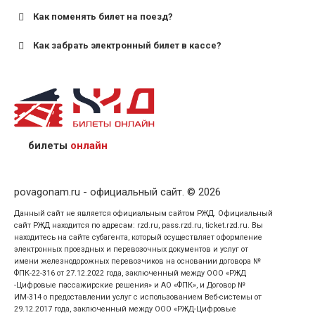
Как поменять билет на поезд?
Как забрать электронный билет в кассе?
назвав кассиру 14-значный номер заказа;
предъявив удостоверение личности пассажира, на
кого оформлен билет.
билеты
онлайн
povagonam.ru - официальный сайт. © 2026
Данный сайт не является официальным сайтом РЖД. Официальный
сайт РЖД находится по адресам: rzd.ru, pass.rzd.ru, ticket.rzd.ru. Вы
находитесь на сайте субагента, который осуществляет оформление
электронных проездных и перевозочных документов и услуг от
имени железнодорожных перевозчиков на основании договора №
ФПК-22-316 от 27.12.2022 года, заключенный между ООО «РЖД
-Цифровые пассажирские решения» и АО «ФПК», и Договор №
ИМ-314 о предоставлении услуг с использованием Веб-системы от
29.12.2017 года, заключенный между ООО «РЖД-Цифровые