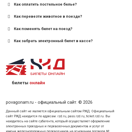
Как оплатить постельное белье?
для поездов дальнего следования — от 10 лет и
старше;
Как перевезти животное в поезде?
для пригородных поездов — от 7 лет.
Как поменять билет на поезд?
Как забрать электронный билет в кассе?
назвав кассиру 14-значный номер заказа;
предъявив удостоверение личности пассажира, на
кого оформлен билет.
билеты
онлайн
povagonam.ru - официальный сайт. © 2026
Данный сайт не является официальным сайтом РЖД. Официальный
сайт РЖД находится по адресам: rzd.ru, pass.rzd.ru, ticket.rzd.ru. Вы
находитесь на сайте субагента, который осуществляет оформление
электронных проездных и перевозочных документов и услуг от
имени железнодорожных перевозчиков на основании договора №