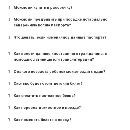
Можно ли купить в рассрочку?
Можно ли предъявить при посадке нотариально
заверенную копию паспорта?
Что делать, если изменились данные паспорта?
Как ввести данные иностранного гражданина: с
помощью латиницы или транслитерации?
С какого возраста ребенок может ездить один?
Сколько будет стоит детский билет?
Как оплатить постельное белье?
для поездов дальнего следования — от 10 лет и
старше;
Как перевезти животное в поезде?
для пригородных поездов — от 7 лет.
Как поменять билет на поезд?