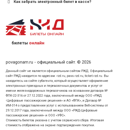
Как забрать электронный билет в кассе?
назвав кассиру 14-значный номер заказа;
предъявив удостоверение личности пассажира, на
кого оформлен билет.
билеты
онлайн
povagonam.ru - официальный сайт. © 2026
Данный сайт не является официальным сайтом РЖД. Официальный
сайт РЖД находится по адресам: rzd.ru, pass.rzd.ru, ticket.rzd.ru. Вы
находитесь на сайте субагента, который осуществляет оформление
электронных проездных и перевозочных документов и услуг от
имени железнодорожных перевозчиков на основании договора №
ФПК-22-316 от 27.12.2022 года, заключенный между ООО «РЖД
-Цифровые пассажирские решения» и АО «ФПК», и Договор №
ИМ-314 о предоставлении услуг с использованием Веб-системы от
29.12.2017 года, заключенный между ООО «РЖД-Цифровые
пассажирские решения» и ООО «УФС».
Стоимость билетов указана с учетом сервисного сбора. Итоговая
стоимость отображена на экране подтверждения покупки.