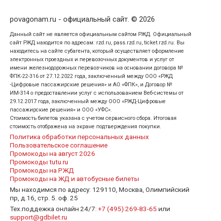
povagonam.ru - официальный сайт. © 2026
Данный сайт не является официальным сайтом РЖД. Официальный
сайт РЖД находится по адресам: rzd.ru, pass.rzd.ru, ticket.rzd.ru. Вы
находитесь на сайте субагента, который осуществляет оформление
электронных проездных и перевозочных документов и услуг от
имени железнодорожных перевозчиков на основании договора №
ФПК-22-316 от 27.12.2022 года, заключенный между ООО «РЖД
-Цифровые пассажирские решения» и АО «ФПК», и Договор №
ИМ-314 о предоставлении услуг с использованием Веб-системы от
29.12.2017 года, заключенный между ООО «РЖД-Цифровые
пассажирские решения» и ООО «УФС».
Стоимость билетов указана с учетом сервисного сбора. Итоговая
стоимость отображена на экране подтверждения покупки.
Политика обработки персональных данных
Пользовательское соглашение
Промокоды на август 2026
Промокоды tutu.ru
Промокоды на РЖД
Промокоды на ЖД и автобусные билеты
Мы находимся по адресу: 129110, Москва, Олимпийский
пр, д.16, стр. 5. оф. 25
Тех.поддежка онлайн 24/7:
+7 (495) 269-83-65
или
support@gdbilet.ru