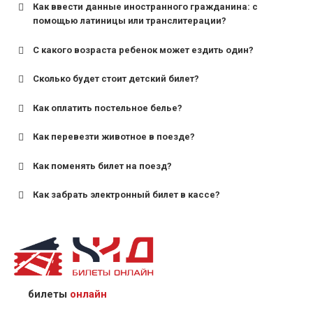
Как ввести данные иностранного гражданина: с
помощью латиницы или транслитерации?
С какого возраста ребенок может ездить один?
Сколько будет стоит детский билет?
Как оплатить постельное белье?
для поездов дальнего следования — от 10 лет и
старше;
Как перевезти животное в поезде?
для пригородных поездов — от 7 лет.
Как поменять билет на поезд?
Как забрать электронный билет в кассе?
назвав кассиру 14-значный номер заказа;
предъявив удостоверение личности пассажира, на
кого оформлен билет.
билеты
онлайн