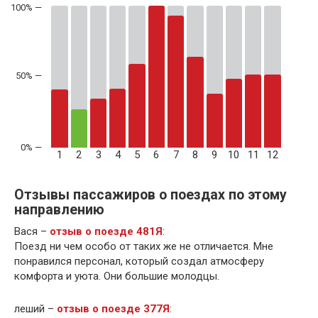
50% —
1
2
3
4
5
6
7
8
9
10
11
12
Отзывы пассажиров о поездах по этому
направлению
Вася –
отзыв о поезде 481Я
:
Поезд ни чем особо от таких же не отличается. Мне
понравился персонал, который создал атмосферу
комфорта и уюта. Они большие молодцы.
леший –
отзыв о поезде 377Я
: