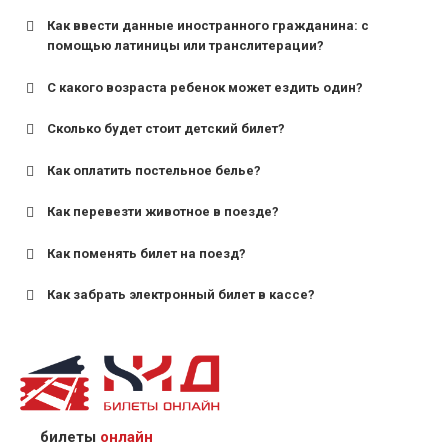
Как ввести данные иностранного гражданина: с
помощью латиницы или транслитерации?
С какого возраста ребенок может ездить один?
Сколько будет стоит детский билет?
Как оплатить постельное белье?
для поездов дальнего следования — от 10 лет и
старше;
Как перевезти животное в поезде?
для пригородных поездов — от 7 лет.
Как поменять билет на поезд?
Как забрать электронный билет в кассе?
назвав кассиру 14-значный номер заказа;
предъявив удостоверение личности пассажира, на
кого оформлен билет.
билеты
онлайн