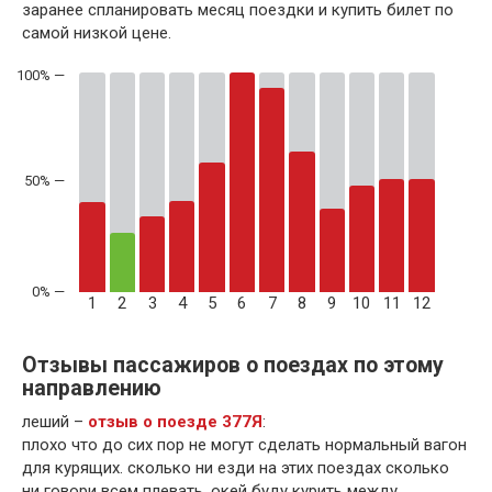
заранее спланировать месяц поездки и купить билет по
самой низкой цене.
50% —
1
2
3
4
5
6
7
8
9
10
11
12
Отзывы пассажиров о поездах по этому
направлению
леший –
отзыв о поезде 377Я
:
плохо что до сих пор не могут сделать нормальный вагон
для курящих. сколько ни езди на этих поездах сколько
ни говори всем плевать. окей буду курить между