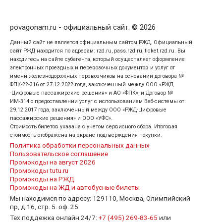
povagonam.ru - официальный сайт. © 2026
Данный сайт не является официальным сайтом РЖД. Официальный
сайт РЖД находится по адресам: rzd.ru, pass.rzd.ru, ticket.rzd.ru. Вы
находитесь на сайте субагента, который осуществляет оформление
электронных проездных и перевозочных документов и услуг от
имени железнодорожных перевозчиков на основании договора №
ФПК-22-316 от 27.12.2022 года, заключенный между ООО «РЖД
-Цифровые пассажирские решения» и АО «ФПК», и Договор №
ИМ-314 о предоставлении услуг с использованием Веб-системы от
29.12.2017 года, заключенный между ООО «РЖД-Цифровые
пассажирские решения» и ООО «УФС».
Стоимость билетов указана с учетом сервисного сбора. Итоговая
стоимость отображена на экране подтверждения покупки.
Политика обработки персональных данных
Пользовательское соглашение
Промокоды на август 2026
Промокоды tutu.ru
Промокоды на РЖД
Промокоды на ЖД и автобусные билеты
Мы находимся по адресу: 129110, Москва, Олимпийский
пр, д.16, стр. 5. оф. 25
Тех.поддежка онлайн 24/7:
+7 (495) 269-83-65
или