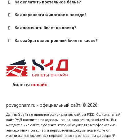
Как оплатить постельное белье?
для поездов дальнего следования — от 10 лет и
старше;
Как перевезти животное в поезде?
для пригородных поездов — от 7 лет.
Как поменять билет на поезд?
Как забрать электронный билет в кассе?
назвав кассиру 14-значный номер заказа;
предъявив удостоверение личности пассажира, на
кого оформлен билет.
билеты
онлайн
povagonam.ru - официальный сайт. © 2026
Данный сайт не является официальным сайтом РЖД. Официальный
сайт РЖД находится по адресам: rzd.ru, pass.rzd.ru, ticket.rzd.ru. Вы
находитесь на сайте субагента, который осуществляет оформление
электронных проездных и перевозочных документов и услуг от
имени железнодорожных перевозчиков на основании договора №