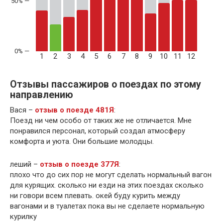
50% —
1
2
3
4
5
6
7
8
9
10
11
12
Отзывы пассажиров о поездах по этому
направлению
Вася –
отзыв о поезде 481Я
:
Поезд ни чем особо от таких же не отличается. Мне
понравился персонал, который создал атмосферу
комфорта и уюта. Они большие молодцы.
леший –
отзыв о поезде 377Я
:
плохо что до сих пор не могут сделать нормальный вагон
для курящих. сколько ни езди на этих поездах сколько
ни говори всем плевать. окей буду курить между
вагонами и в туалетах пока вы не сделаете нормальную
курилку