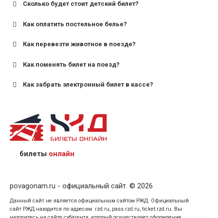
Сколько будет стоит детский билет?
Как оплатить постельное белье?
для поездов дальнего следования — от 10 лет и
старше;
Как перевезти животное в поезде?
для пригородных поездов — от 7 лет.
Как поменять билет на поезд?
Как забрать электронный билет в кассе?
назвав кассиру 14-значный номер заказа;
предъявив удостоверение личности пассажира, на
кого оформлен билет.
билеты
онлайн
povagonam.ru - официальный сайт. © 2026
Данный сайт не является официальным сайтом РЖД. Официальный
сайт РЖД находится по адресам: rzd.ru, pass.rzd.ru, ticket.rzd.ru. Вы
находитесь на сайте субагента, который осуществляет оформление