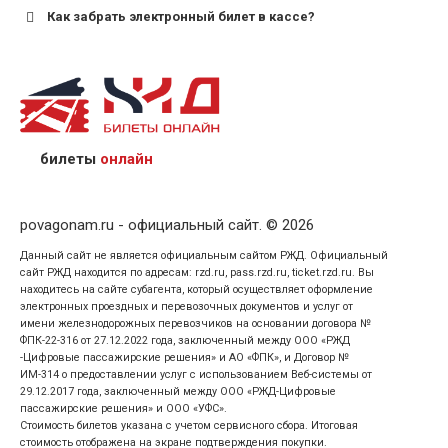
Как забрать электронный билет в кассе?
назвав кассиру 14-значный номер заказа;
предъявив удостоверение личности пассажира, на
кого оформлен билет.
билеты
онлайн
povagonam.ru - официальный сайт. © 2026
Данный сайт не является официальным сайтом РЖД. Официальный
сайт РЖД находится по адресам: rzd.ru, pass.rzd.ru, ticket.rzd.ru. Вы
находитесь на сайте субагента, который осуществляет оформление
электронных проездных и перевозочных документов и услуг от
имени железнодорожных перевозчиков на основании договора №
ФПК-22-316 от 27.12.2022 года, заключенный между ООО «РЖД
-Цифровые пассажирские решения» и АО «ФПК», и Договор №
ИМ-314 о предоставлении услуг с использованием Веб-системы от
29.12.2017 года, заключенный между ООО «РЖД-Цифровые
пассажирские решения» и ООО «УФС».
Стоимость билетов указана с учетом сервисного сбора. Итоговая
стоимость отображена на экране подтверждения покупки.