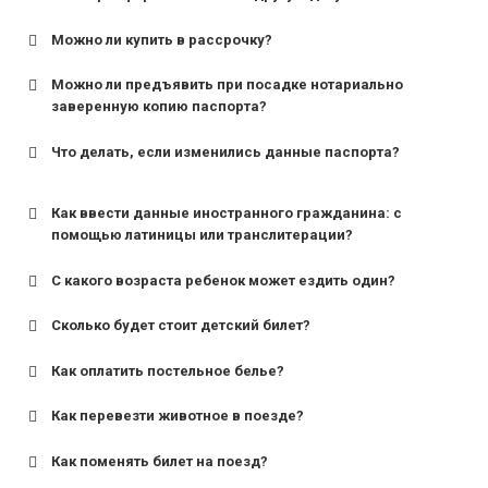
Можно ли купить в рассрочку?
Можно ли предъявить при посадке нотариально
заверенную копию паспорта?
Что делать, если изменились данные паспорта?
Как ввести данные иностранного гражданина: с
помощью латиницы или транслитерации?
С какого возраста ребенок может ездить один?
Сколько будет стоит детский билет?
Как оплатить постельное белье?
для поездов дальнего следования — от 10 лет и
старше;
Как перевезти животное в поезде?
для пригородных поездов — от 7 лет.
Как поменять билет на поезд?