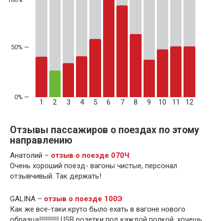
50% —
1
2
3
4
5
6
7
8
9
10
11
12
Отзывы пассажиров о поездах по этому
направлению
Анатолий –
отзыв о поезде 070Ч
:
Очень хороший поезд- вагоны чистые, персонал
отзывчивый. Так держать!
GALINA –
отзыв о поезде 100Э
:
Как же все-таки круто было ехать в вагоне нового
образца!!!!!!!!!! USB розетки под каждой полкой, хочешь