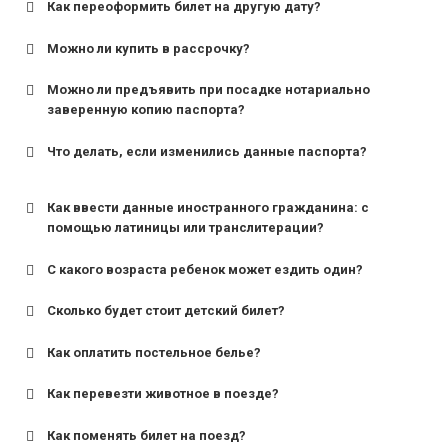
Как переоформить билет на другую дату?
Можно ли купить в рассрочку?
Можно ли предъявить при посадке нотариально
заверенную копию паспорта?
Что делать, если изменились данные паспорта?
Как ввести данные иностранного гражданина: с
помощью латиницы или транслитерации?
С какого возраста ребенок может ездить один?
Сколько будет стоит детский билет?
Как оплатить постельное белье?
для поездов дальнего следования — от 10 лет и
старше;
Как перевезти животное в поезде?
для пригородных поездов — от 7 лет.
Как поменять билет на поезд?