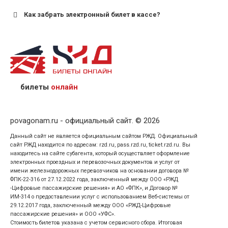
Как забрать электронный билет в кассе?
назвав кассиру 14-значный номер заказа;
предъявив удостоверение личности пассажира, на
кого оформлен билет.
билеты
онлайн
povagonam.ru - официальный сайт. © 2026
Данный сайт не является официальным сайтом РЖД. Официальный
сайт РЖД находится по адресам: rzd.ru, pass.rzd.ru, ticket.rzd.ru. Вы
находитесь на сайте субагента, который осуществляет оформление
электронных проездных и перевозочных документов и услуг от
имени железнодорожных перевозчиков на основании договора №
ФПК-22-316 от 27.12.2022 года, заключенный между ООО «РЖД
-Цифровые пассажирские решения» и АО «ФПК», и Договор №
ИМ-314 о предоставлении услуг с использованием Веб-системы от
29.12.2017 года, заключенный между ООО «РЖД-Цифровые
пассажирские решения» и ООО «УФС».
Стоимость билетов указана с учетом сервисного сбора. Итоговая